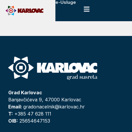
e-Usluge
Grad Karlovac
Banjavčićeva 9, 47000 Karlovac
Email:
gradonacelnik@karlovac.hr
T:
+385 47 628 111
OIB:
25654647153