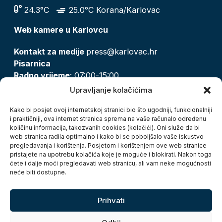
24.3°C
25.0°C Korana/Karlovac
Web kamere u Karlovcu
Kontakt za medije
press@karlovac.hr
Pisarnica
Radno vrijeme
: 07:00-15:00
Email:
pisarnica@karlovac.hr
Upravljanje kolačićima
T:
047 628 210, 047 628 137
Kako bi posjet ovoj internetskoj stranici bio što ugodniji, funkcionalniji
i praktičniji, ova internet stranica sprema na vaše računalo određenu
količinu informacija, takozvanih cookies (kolačići). Oni služe da bi
Zaštita osobnih podataka
web stranica radila optimalno i kako bi se poboljšalo vaše iskustvo
pregledavanja i korištenja. Posjetom i korištenjem ove web stranice
Pristup informacijama
pristajete na upotrebu kolačića koje je moguće i blokirati. Nakon toga
Kolačići
ćete i dalje moći pregledavati web stranicu, ali vam neke mogućnosti
Izjava o pristupačnosti
neće biti dostupne.
Turistička zajednica grada Karlovca
Prihvati