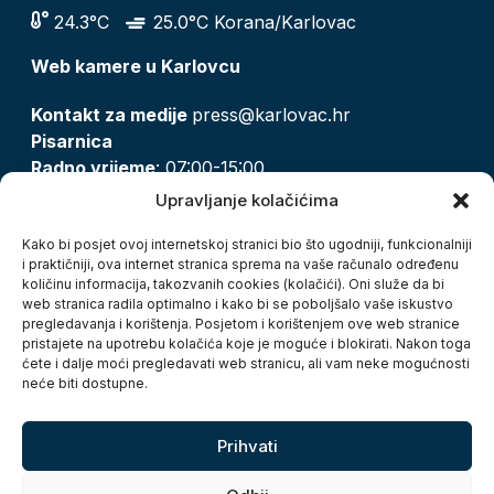
24.3°C
25.0°C Korana/Karlovac
Web kamere u Karlovcu
Kontakt za medije
press@karlovac.hr
Pisarnica
Radno vrijeme
: 07:00-15:00
Email:
pisarnica@karlovac.hr
Upravljanje kolačićima
T:
047 628 210, 047 628 137
Kako bi posjet ovoj internetskoj stranici bio što ugodniji, funkcionalniji
i praktičniji, ova internet stranica sprema na vaše računalo određenu
količinu informacija, takozvanih cookies (kolačići). Oni služe da bi
Zaštita osobnih podataka
web stranica radila optimalno i kako bi se poboljšalo vaše iskustvo
pregledavanja i korištenja. Posjetom i korištenjem ove web stranice
Pristup informacijama
pristajete na upotrebu kolačića koje je moguće i blokirati. Nakon toga
Kolačići
ćete i dalje moći pregledavati web stranicu, ali vam neke mogućnosti
Izjava o pristupačnosti
neće biti dostupne.
Turistička zajednica grada Karlovca
Prihvati