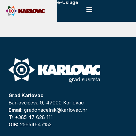
e-Usluge
Grad Karlovac
Banjavčićeva 9, 47000 Karlovac
Email:
gradonacelnik@karlovac.hr
T:
+385 47 628 111
OIB:
25654647153