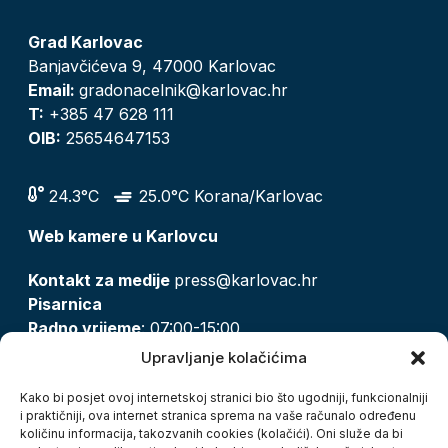
Grad Karlovac
Banjavčićeva 9, 47000 Karlovac
Email:
gradonacelnik@karlovac.hr
T:
+385 47 628 111
OIB:
25654647153
24.3°C
25.0°C Korana/Karlovac
Web kamere u Karlovcu
Kontakt za medije
press@karlovac.hr
Pisarnica
Radno vrijeme
: 07:00-15:00
Email:
pisarnica@karlovac.hr
Upravljanje kolačićima
T:
047 628 210, 047 628 137
Kako bi posjet ovoj internetskoj stranici bio što ugodniji, funkcionalniji
i praktičniji, ova internet stranica sprema na vaše računalo određenu
količinu informacija, takozvanih cookies (kolačići). Oni služe da bi