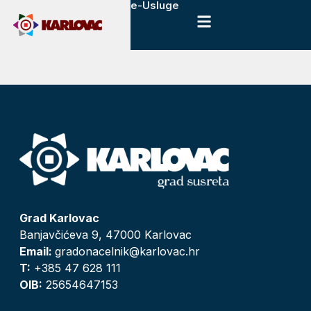
e-Usluge
Grad Karlovac
Banjavčićeva 9, 47000 Karlovac
Email:
gradonacelnik@karlovac.hr
T:
+385 47 628 111
OIB:
25654647153