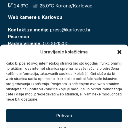
24.3°C
25.0°C Korana/Karlovac
Web kamere u Karlovcu
Kontakt za medije
press@karlovac.hr
Pisarnica
Radno vrijeme
: 07:00-15:00
Email:
pisarnica@karlovac.hr
Upravljanje kolačićima
T:
047 628 210, 047 628 137
Kako bi posjet ovoj internetskoj stranici bio što ugodniji, funkcionalniji
i praktičniji, ova internet stranica sprema na vaše računalo određenu
količinu informacija, takozvanih cookies (kolačići). Oni služe da bi
Zaštita osobnih podataka
web stranica radila optimalno i kako bi se poboljšalo vaše iskustvo
pregledavanja i korištenja. Posjetom i korištenjem ove web stranice
Pristup informacijama
pristajete na upotrebu kolačića koje je moguće i blokirati. Nakon toga
Kolačići
ćete i dalje moći pregledavati web stranicu, ali vam neke mogućnosti
Izjava o pristupačnosti
neće biti dostupne.
Turistička zajednica grada Karlovca
Prihvati