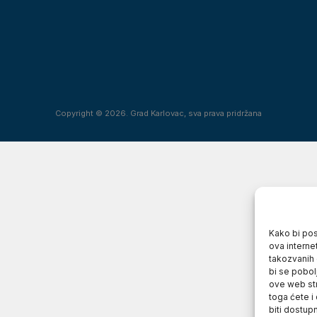
Copyright © 2026. Grad Karlovac, sva prava pridržana
Kako bi posj
ova interne
takozvanih 
bi se pobol
ove web str
toga ćete i
biti dostup