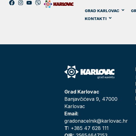
GRAD KARLOVAC
GR
KONTAKTI
Grad Karlovac
Banjavčićeva 9, 47000
Karlovac
Email:
gradonacelnik@karlovac.hr
T:
+385 47 628 111
OIB:
25654647153