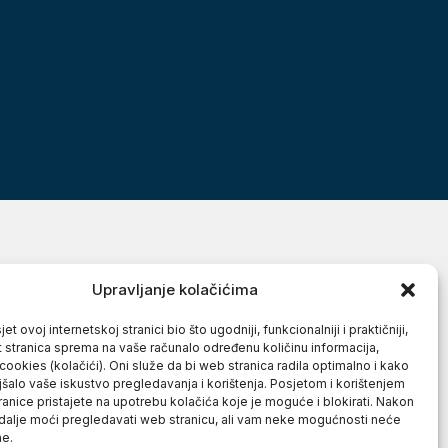
Upravljanje kolačićima
et ovoj internetskoj stranici bio što ugodniji, funkcionalniji i praktičniji,
t stranica sprema na vaše računalo određenu količinu informacija,
cookies (kolačići). Oni služe da bi web stranica radila optimalno i kako
jšalo vaše iskustvo pregledavanja i korištenja. Posjetom i korištenjem
anice pristajete na upotrebu kolačića koje je moguće i blokirati. Nakon
 dalje moći pregledavati web stranicu, ali vam neke mogućnosti neće
ne.