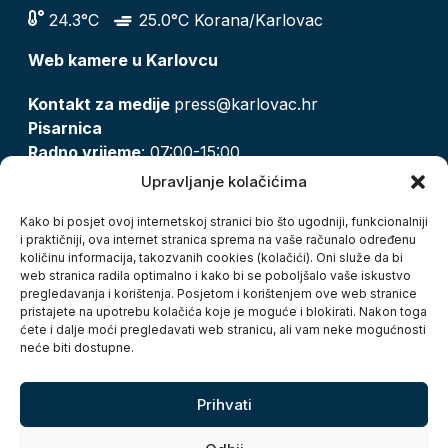
24.3°C
25.0°C Korana/Karlovac
Web kamere u Karlovcu
Kontakt za medije
press@karlovac.hr
Pisarnica
Radno vrijeme
: 07:00-15:00
Email:
pisarnica@karlovac.hr
Upravljanje kolačićima
T:
047 628 210, 047 628 137
Kako bi posjet ovoj internetskoj stranici bio što ugodniji, funkcionalniji
i praktičniji, ova internet stranica sprema na vaše računalo određenu
količinu informacija, takozvanih cookies (kolačići). Oni služe da bi
Zaštita osobnih podataka
web stranica radila optimalno i kako bi se poboljšalo vaše iskustvo
pregledavanja i korištenja. Posjetom i korištenjem ove web stranice
Pristup informacijama
pristajete na upotrebu kolačića koje je moguće i blokirati. Nakon toga
Kolačići
ćete i dalje moći pregledavati web stranicu, ali vam neke mogućnosti
Izjava o pristupačnosti
neće biti dostupne.
Turistička zajednica grada Karlovca
Prihvati