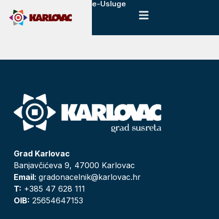
e-Usluge
Grad Karlovac
Banjavčićeva 9, 47000 Karlovac
Email:
gradonacelnik@karlovac.hr
T:
+385 47 628 111
OIB:
25654647153