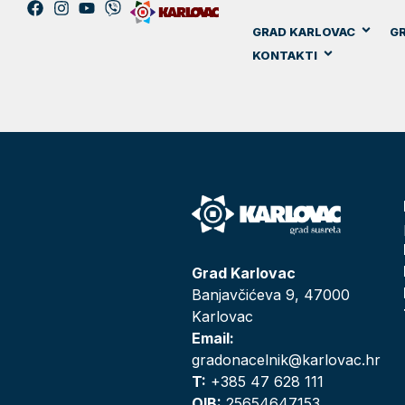
GRAD KARLOVAC
GR
KONTAKTI
Grad Karlovac
Banjavčićeva 9, 47000
Karlovac
Email:
gradonacelnik@karlovac.hr
T:
+385 47 628 111
OIB:
25654647153