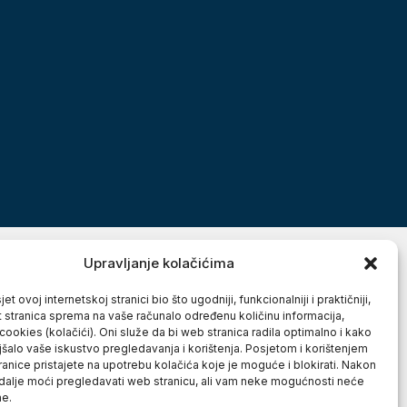
Upravljanje kolačićima
et ovoj internetskoj stranici bio što ugodniji, funkcionalniji i praktičniji,
t stranica sprema na vaše računalo određenu količinu informacija,
cookies (kolačići). Oni služe da bi web stranica radila optimalno i kako
jšalo vaše iskustvo pregledavanja i korištenja. Posjetom i korištenjem
anice pristajete na upotrebu kolačića koje je moguće i blokirati. Nakon
 dalje moći pregledavati web stranicu, ali vam neke mogućnosti neće
ne.