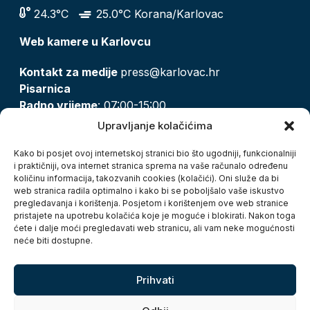
24.3°C
25.0°C Korana/Karlovac
Web kamere u Karlovcu
Kontakt za medije
press@karlovac.hr
Pisarnica
Radno vrijeme
: 07:00-15:00
Email:
pisarnica@karlovac.hr
Upravljanje kolačićima
T:
047 628 210, 047 628 137
Kako bi posjet ovoj internetskoj stranici bio što ugodniji, funkcionalniji
i praktičniji, ova internet stranica sprema na vaše računalo određenu
količinu informacija, takozvanih cookies (kolačići). Oni služe da bi
Zaštita osobnih podataka
web stranica radila optimalno i kako bi se poboljšalo vaše iskustvo
pregledavanja i korištenja. Posjetom i korištenjem ove web stranice
Pristup informacijama
pristajete na upotrebu kolačića koje je moguće i blokirati. Nakon toga
Kolačići
ćete i dalje moći pregledavati web stranicu, ali vam neke mogućnosti
Izjava o pristupačnosti
neće biti dostupne.
Turistička zajednica grada Karlovca
Prihvati