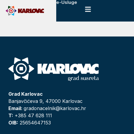
e-Usluge
Grad Karlovac
Banjavčićeva 9, 47000 Karlovac
Email:
gradonacelnik@karlovac.hr
T:
+385 47 628 111
OIB:
25654647153