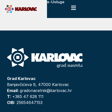
e-Usluge
Grad Karlovac
Banjavčićeva 9, 47000 Karlovac
Email:
gradonacelnik@karlovac.hr
T:
+385 47 628 111
OIB:
25654647153