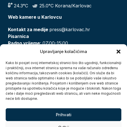
24.3°C
25.0°C Korana/Karlovac
Web kamere u Karlovcu
Kontakt za medije
press@karlovac.hr
Pisarnica
Radno vrijeme
: 07:00-15:00
Email:
pisarnica@karlovac.hr
Upravljanje kolačićima
T:
047 628 210, 047 628 137
Kako bi posjet ovoj internetskoj stranici bio što ugodniji, funkcionalniji
i praktičniji, ova internet stranica sprema na vaše računalo određenu
količinu informacija, takozvanih cookies (kolačići). Oni služe da bi
Zaštita osobnih podataka
web stranica radila optimalno i kako bi se poboljšalo vaše iskustvo
pregledavanja i korištenja. Posjetom i korištenjem ove web stranice
Pristup informacijama
pristajete na upotrebu kolačića koje je moguće i blokirati. Nakon toga
Kolačići
ćete i dalje moći pregledavati web stranicu, ali vam neke mogućnosti
Izjava o pristupačnosti
neće biti dostupne.
Turistička zajednica grada Karlovca
Prihvati