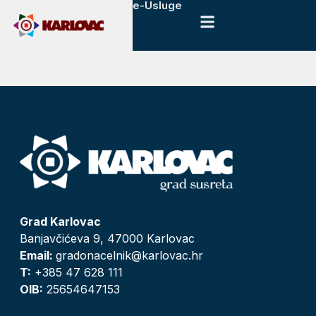
e-Usluge
Grad Karlovac
Banjavčićeva 9, 47000 Karlovac
Email:
gradonacelnik@karlovac.hr
T:
+385 47 628 111
OIB:
25654647153