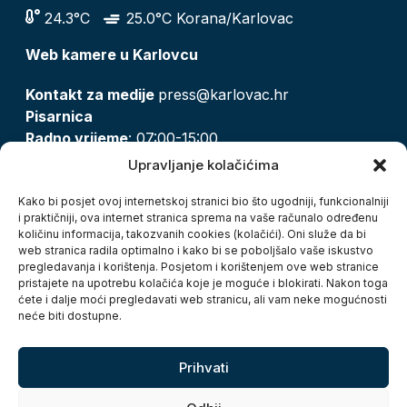
24.3°C
25.0°C Korana/Karlovac
Web kamere u Karlovcu
Kontakt za medije
press@karlovac.hr
Pisarnica
Radno vrijeme
: 07:00-15:00
Email:
pisarnica@karlovac.hr
Upravljanje kolačićima
T:
047 628 210, 047 628 137
Kako bi posjet ovoj internetskoj stranici bio što ugodniji, funkcionalniji
i praktičniji, ova internet stranica sprema na vaše računalo određenu
količinu informacija, takozvanih cookies (kolačići). Oni služe da bi
Zaštita osobnih podataka
web stranica radila optimalno i kako bi se poboljšalo vaše iskustvo
pregledavanja i korištenja. Posjetom i korištenjem ove web stranice
Pristup informacijama
pristajete na upotrebu kolačića koje je moguće i blokirati. Nakon toga
Kolačići
ćete i dalje moći pregledavati web stranicu, ali vam neke mogućnosti
Izjava o pristupačnosti
neće biti dostupne.
Turistička zajednica grada Karlovca
Prihvati