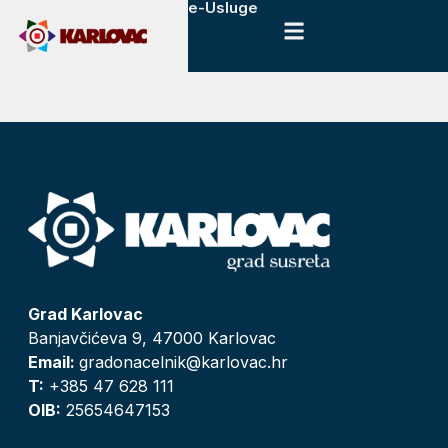
e-Usluge
Grad Karlovac
Banjavčićeva 9, 47000 Karlovac
Email:
gradonacelnik@karlovac.hr
T:
+385 47 628 111
OIB:
25654647153