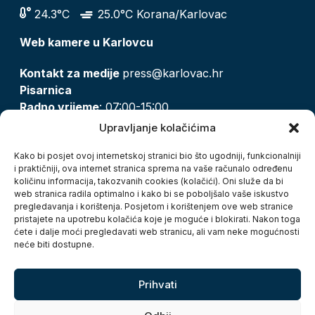
24.3°C
25.0°C Korana/Karlovac
Web kamere u Karlovcu
Kontakt za medije
press@karlovac.hr
Pisarnica
Radno vrijeme
: 07:00-15:00
Email:
pisarnica@karlovac.hr
Upravljanje kolačićima
T:
047 628 210, 047 628 137
Kako bi posjet ovoj internetskoj stranici bio što ugodniji, funkcionalniji
i praktičniji, ova internet stranica sprema na vaše računalo određenu
količinu informacija, takozvanih cookies (kolačići). Oni služe da bi
Zaštita osobnih podataka
web stranica radila optimalno i kako bi se poboljšalo vaše iskustvo
pregledavanja i korištenja. Posjetom i korištenjem ove web stranice
Pristup informacijama
pristajete na upotrebu kolačića koje je moguće i blokirati. Nakon toga
Kolačići
ćete i dalje moći pregledavati web stranicu, ali vam neke mogućnosti
Izjava o pristupačnosti
neće biti dostupne.
Turistička zajednica grada Karlovca
Prihvati