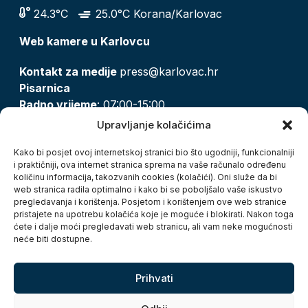
24.3°C
25.0°C Korana/Karlovac
Web kamere u Karlovcu
Kontakt za medije
press@karlovac.hr
Pisarnica
Radno vrijeme
: 07:00-15:00
Email:
pisarnica@karlovac.hr
Upravljanje kolačićima
T:
047 628 210, 047 628 137
Kako bi posjet ovoj internetskoj stranici bio što ugodniji, funkcionalniji
i praktičniji, ova internet stranica sprema na vaše računalo određenu
količinu informacija, takozvanih cookies (kolačići). Oni služe da bi
Zaštita osobnih podataka
web stranica radila optimalno i kako bi se poboljšalo vaše iskustvo
pregledavanja i korištenja. Posjetom i korištenjem ove web stranice
Pristup informacijama
pristajete na upotrebu kolačića koje je moguće i blokirati. Nakon toga
Kolačići
ćete i dalje moći pregledavati web stranicu, ali vam neke mogućnosti
Izjava o pristupačnosti
neće biti dostupne.
Turistička zajednica grada Karlovca
Prihvati