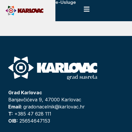
e-Usluge
Grad Karlovac
Banjavčićeva 9, 47000 Karlovac
Email:
gradonacelnik@karlovac.hr
T:
+385 47 628 111
OIB:
25654647153