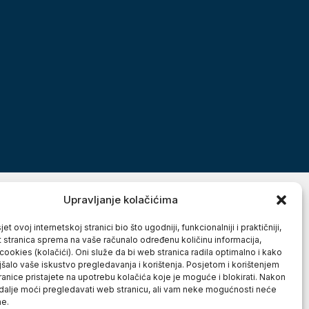
Upravljanje kolačićima
et ovoj internetskoj stranici bio što ugodniji, funkcionalniji i praktičniji,
t stranica sprema na vaše računalo određenu količinu informacija,
cookies (kolačići). Oni služe da bi web stranica radila optimalno i kako
jšalo vaše iskustvo pregledavanja i korištenja. Posjetom i korištenjem
anice pristajete na upotrebu kolačića koje je moguće i blokirati. Nakon
 dalje moći pregledavati web stranicu, ali vam neke mogućnosti neće
ne.