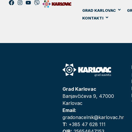
GRAD KARLOVAC
GR
KONTAKTI
Grad Karlovac
Banjavčićeva 9, 47000
Karlovac
Email:
gradonacelnik@karlovac.hr
T:
+385 47 628 111
OIB:
25654647153