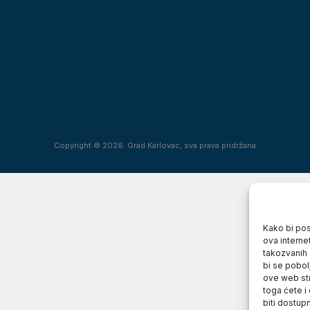
Copyright © 2026. Grad Karlovac, sva prava pridržana
Kako bi posj
ova interne
takozvanih 
bi se pobol
ove web str
toga ćete i
biti dostup