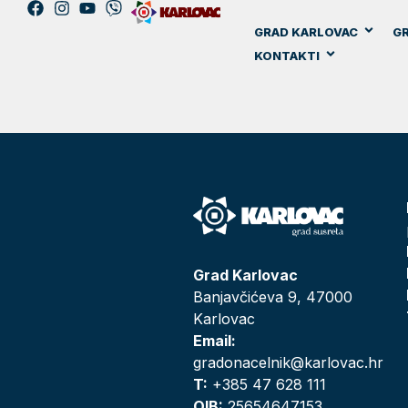
GRAD KARLOVAC
GR
KONTAKTI
Grad Karlovac
Banjavčićeva 9, 47000
Karlovac
Email:
gradonacelnik@karlovac.hr
T:
+385 47 628 111
OIB:
25654647153