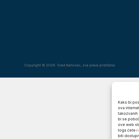
Copyright © 2026. Grad Karlovac, sva prava pridržana
Kako bi posj
ova interne
takozvanih 
bi se pobol
ove web str
toga ćete i
biti dostup