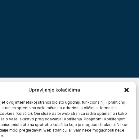
Upravljanje kolačićima
et ovoj internetskoj stranici bio što ugodniji, funkcionalniji i praktičniji,
t stranica sprema na vaše računalo određenu količinu informacija,
cookies (kolačići). Oni služe da bi web stranica radila optimalno i kako
jšalo vaše iskustvo pregledavanja i korištenja. Posjetom i korištenjem
anice pristajete na upotrebu kolačića koje je moguće i blokirati. Nakon
 dalje moći pregledavati web stranicu, ali vam neke mogućnosti neće
ne.