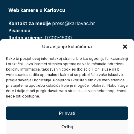
Web kamere u Karlovcu
Kontakt za medije
press@karlovac.hr
Pisarnica
Radno vrijeme
: 07:00-15:00
Email:
pisarnica@karlovac.hr
Upravljanje kolačićima
T:
047 628 210, 047 628 137
Kako bi posjet ovoj internetskoj stranici bio što ugodniji, funkcionalniji
i praktičniji, ova internet stranica sprema na vaše računalo određenu
količinu informacija, takozvanih cookies (kolačići). Oni služe da bi
Zaštita osobnih podataka
web stranica radila optimalno i kako bi se poboljšalo vaše iskustvo
pregledavanja i korištenja. Posjetom i korištenjem ove web stranice
Pristup informacijama
pristajete na upotrebu kolačića koje je moguće i blokirati. Nakon toga
Kolačići
ćete i dalje moći pregledavati web stranicu, ali vam neke mogućnosti
Izjava o pristupačnosti
neće biti dostupne.
Turistička zajednica grada Karlovca
Prihvati
Odbij