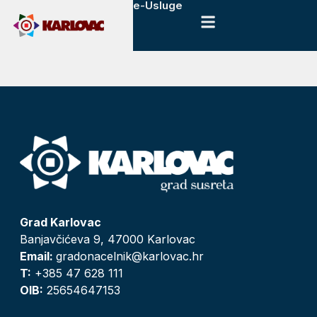
e-Usluge
Grad Karlovac
Banjavčićeva 9, 47000 Karlovac
Email:
gradonacelnik@karlovac.hr
T:
+385 47 628 111
OIB:
25654647153