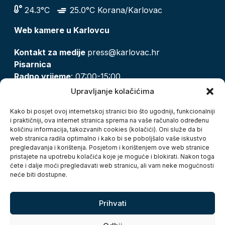
24.3°C
25.0°C Korana/Karlovac
Web kamere u Karlovcu
Kontakt za medije
press@karlovac.hr
Pisarnica
Radno vrijeme
: 07:00-15:00
Email:
pisarnica@karlovac.hr
Upravljanje kolačićima
T:
047 628 210, 047 628 137
Kako bi posjet ovoj internetskoj stranici bio što ugodniji, funkcionalniji
i praktičniji, ova internet stranica sprema na vaše računalo određenu
količinu informacija, takozvanih cookies (kolačići). Oni služe da bi
Zaštita osobnih podataka
web stranica radila optimalno i kako bi se poboljšalo vaše iskustvo
pregledavanja i korištenja. Posjetom i korištenjem ove web stranice
Pristup informacijama
pristajete na upotrebu kolačića koje je moguće i blokirati. Nakon toga
Kolačići
ćete i dalje moći pregledavati web stranicu, ali vam neke mogućnosti
Izjava o pristupačnosti
neće biti dostupne.
Turistička zajednica grada Karlovca
Prihvati