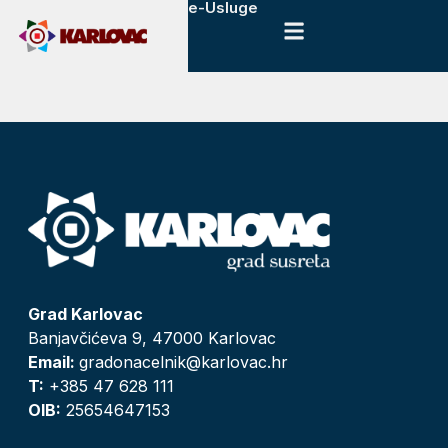
e-Usluge
Grad Karlovac
Banjavčićeva 9, 47000 Karlovac
Email:
gradonacelnik@karlovac.hr
T:
+385 47 628 111
OIB:
25654647153