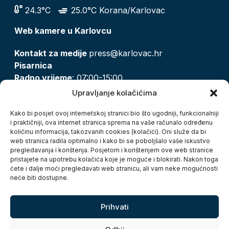
24.3°C
25.0°C Korana/Karlovac
Web kamere u Karlovcu
Kontakt za medije
press@karlovac.hr
Pisarnica
Radno vrijeme
: 07:00-15:00
Email:
pisarnica@karlovac.hr
Upravljanje kolačićima
T:
047 628 210, 047 628 137
Kako bi posjet ovoj internetskoj stranici bio što ugodniji, funkcionalniji
i praktičniji, ova internet stranica sprema na vaše računalo određenu
količinu informacija, takozvanih cookies (kolačići). Oni služe da bi
Zaštita osobnih podataka
web stranica radila optimalno i kako bi se poboljšalo vaše iskustvo
pregledavanja i korištenja. Posjetom i korištenjem ove web stranice
Pristup informacijama
pristajete na upotrebu kolačića koje je moguće i blokirati. Nakon toga
Kolačići
ćete i dalje moći pregledavati web stranicu, ali vam neke mogućnosti
Izjava o pristupačnosti
neće biti dostupne.
Turistička zajednica grada Karlovca
Prihvati