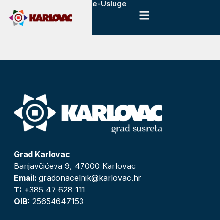
e-Usluge
Grad Karlovac
Banjavčićeva 9, 47000 Karlovac
Email:
gradonacelnik@karlovac.hr
T:
+385 47 628 111
OIB:
25654647153