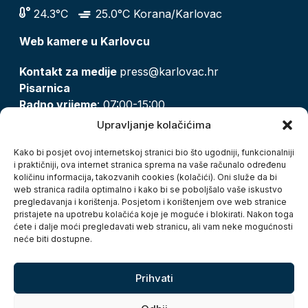
24.3°C
25.0°C Korana/Karlovac
Web kamere u Karlovcu
Kontakt za medije
press@karlovac.hr
Pisarnica
Radno vrijeme
: 07:00-15:00
Email:
pisarnica@karlovac.hr
Upravljanje kolačićima
T:
047 628 210, 047 628 137
Kako bi posjet ovoj internetskoj stranici bio što ugodniji, funkcionalniji
i praktičniji, ova internet stranica sprema na vaše računalo određenu
količinu informacija, takozvanih cookies (kolačići). Oni služe da bi
Zaštita osobnih podataka
web stranica radila optimalno i kako bi se poboljšalo vaše iskustvo
pregledavanja i korištenja. Posjetom i korištenjem ove web stranice
Pristup informacijama
pristajete na upotrebu kolačića koje je moguće i blokirati. Nakon toga
Kolačići
ćete i dalje moći pregledavati web stranicu, ali vam neke mogućnosti
Izjava o pristupačnosti
neće biti dostupne.
Turistička zajednica grada Karlovca
Prihvati