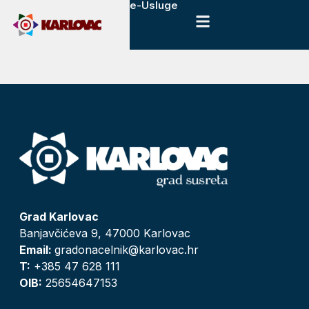
e-Usluge
Grad Karlovac
Banjavčićeva 9, 47000 Karlovac
Email:
gradonacelnik@karlovac.hr
T:
+385 47 628 111
OIB:
25654647153