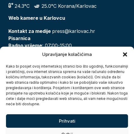
24.3°C
25.0°C Korana/Karlovac
Web kamere u Karlovcu
Kontakt za medije
press@karlovac.hr
Pisarnica
Radno vrijeme
: 07:00-15:00
Email:
pisarnica@karlovac.hr
Upravljanje kolačićima
T:
047 628 210, 047 628 137
Kako bi posjet ovoj internetskoj stranici bio što ugodniji, funkcionalniji
i praktičniji, ova internet stranica sprema na vaše računalo određenu
količinu informacija, takozvanih cookies (kolačići). Oni služe da bi
Zaštita osobnih podataka
web stranica radila optimalno i kako bi se poboljšalo vaše iskustvo
pregledavanja i korištenja. Posjetom i korištenjem ove web stranice
Pristup informacijama
pristajete na upotrebu kolačića koje je moguće i blokirati. Nakon toga
Kolačići
ćete i dalje moći pregledavati web stranicu, ali vam neke mogućnosti
Izjava o pristupačnosti
neće biti dostupne.
Turistička zajednica grada Karlovca
Prihvati