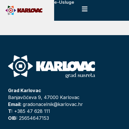
e-Usluge
Grad Karlovac
Banjavčićeva 9, 47000 Karlovac
Email:
gradonacelnik@karlovac.hr
T:
+385 47 628 111
OIB:
25654647153