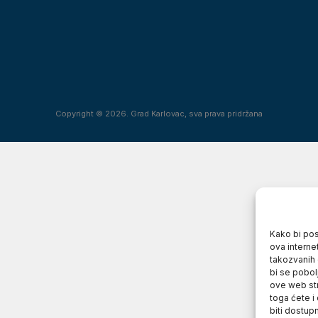
Copyright © 2026. Grad Karlovac, sva prava pridržana
Kako bi posj
ova interne
takozvanih 
bi se pobol
ove web str
toga ćete i
biti dostup