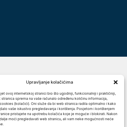
Upravljanje kolačićima
et ovoj internetskoj stranici bio što ugodniji, funkcionalniji i praktičniji,
t stranica sprema na vaše računalo određenu količinu informacija,
cookies (kolačići). Oni služe da bi web stranica radila optimalno i kako
jšalo vaše iskustvo pregledavanja i korištenja. Posjetom i korištenjem
anice pristajete na upotrebu kolačića koje je moguće i blokirati. Nakon
 dalje moći pregledavati web stranicu, ali vam neke mogućnosti neće
ne.