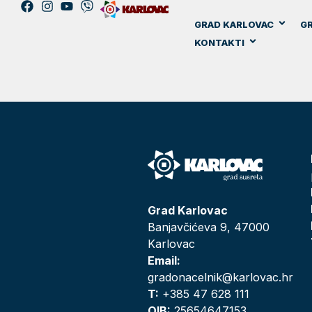
GRAD KARLOVAC
GR
KONTAKTI
Grad Karlovac
Banjavčićeva 9, 47000
Karlovac
Email:
gradonacelnik@karlovac.hr
T:
+385 47 628 111
OIB:
25654647153