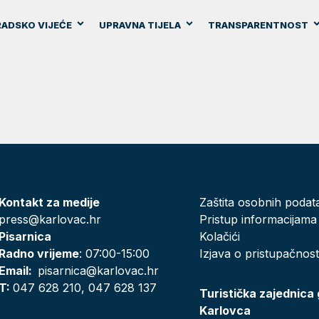
ADSKO VIJEĆE
UPRAVNA TIJELA
TRANSPARENTNOST
Kontakt za medije
Zaštita osobnih podat
press@karlovac.hr
Pristup informacijama
Pisarnica
Kolačići
Radno vrijeme
: 07:00-15:00
Izjava o pristupačnost
Email:
pisarnica@karlovac.hr
T:
047 628 210, 047 628 137
Turistička zajednica
Karlovca