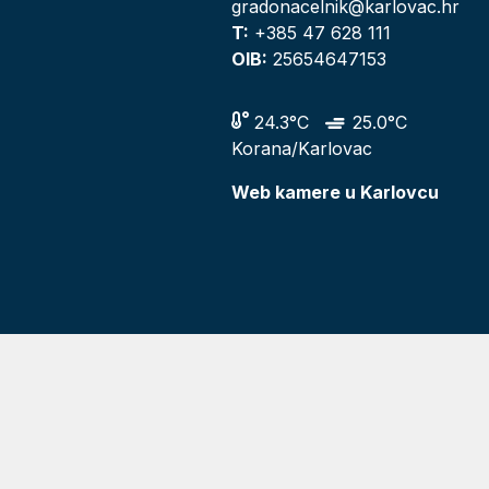
gradonacelnik@karlovac.hr
T:
+385 47 628 111
OIB:
25654647153
24.3°C
25.0°C
Korana/Karlovac
Web kamere u Karlovcu