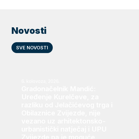
Novosti
SVE NOVOSTI
6. kolovoza, 2026.
Gradonačelnik Mandić:
Uređenje Kurelčeve, za
razliku od Jelačićevog trga i
Obilaznice Zvijezde, nije
vezano uz arhitektonsko-
urbanistički natječaj i UPU
Zvijezde pa je moguće