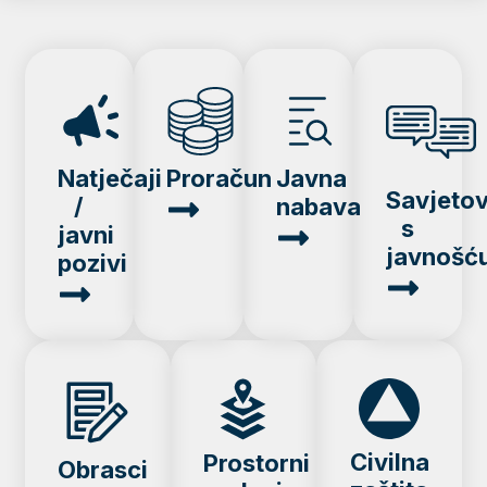
Natječaji
Proračun
Javna
Savjeto
/
nabava
s
javni
javnošć
pozivi
Civilna
Prostorni
Obrasci