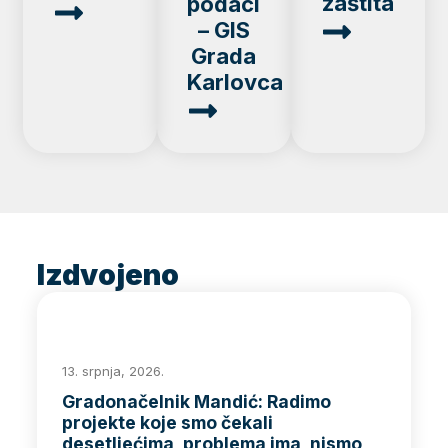
zaštita
podaci
– GIS
Grada
Karlovca
Izdvojeno
13. srpnja, 2026.
Gradonačelnik Mandić: Radimo
projekte koje smo čekali
desetljećima, problema ima, nismo