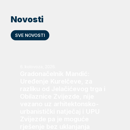
Novosti
SVE NOVOSTI
6. kolovoza, 2026.
Gradonačelnik Mandić:
Uređenje Kurelčeve, za
razliku od Jelačićevog trga i
Obilaznice Zvijezde, nije
vezano uz arhitektonsko-
urbanistički natječaj i UPU
Zvijezde pa je moguće
rješenje bez uklanjanja