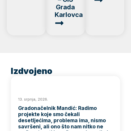
Grada
Karlovca
Izdvojeno
13. srpnja, 2026.
Gradonačelnik Mandić: Radimo
projekte koje smo čekali
desetljećima, problema ima, nismo
savršeni, ali ono što nam nitko ne