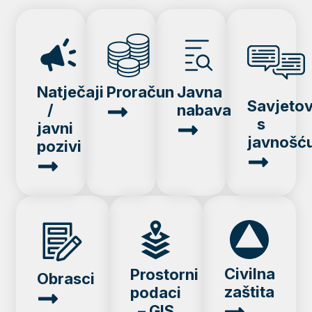
Natječaji
Proračun
Javna
Savjeto
/
nabava
s
javni
javnošć
pozivi
Civilna
Prostorni
Obrasci
zaštita
podaci
– GIS