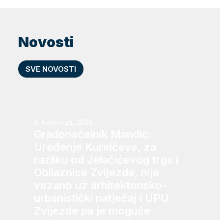
Novosti
SVE NOVOSTI
6. kolovoza, 2026.
Gradonačelnik Mandić:
Uređenje Kurelčeve, za
razliku od Jelačićevog trga i
Obilaznice Zvijezde, nije
vezano uz arhitektonsko-
urbanistički natječaj i UPU
Zvijezde pa je moguće