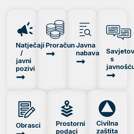
Natječaji
Proračun
Javna
Savjeto
/
nabava
s
javni
javnošć
pozivi
Civilna
Prostorni
Obrasci
zaštita
podaci