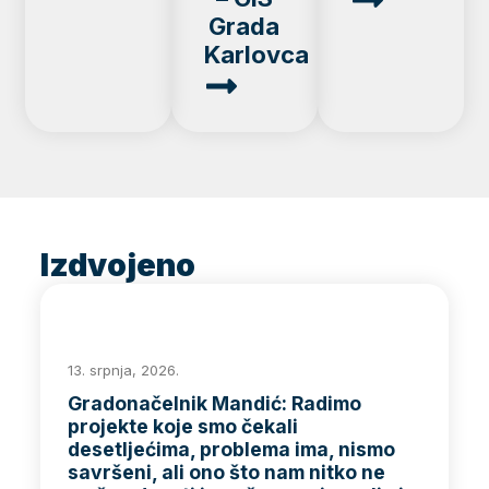
Grada
Karlovca
Izdvojeno
13. srpnja, 2026.
Gradonačelnik Mandić: Radimo
projekte koje smo čekali
desetljećima, problema ima, nismo
savršeni, ali ono što nam nitko ne