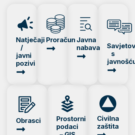
Natječaji
Proračun
Javna
Savjeto
/
nabava
s
javni
javnošć
pozivi
Civilna
Prostorni
Obrasci
zaštita
podaci
– GIS