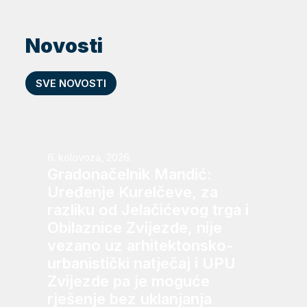
Novosti
SVE NOVOSTI
6. kolovoza, 2026.
Gradonačelnik Mandić:
Uređenje Kurelčeve, za
razliku od Jelačićevog trga i
Obilaznice Zvijezde, nije
vezano uz arhitektonsko-
urbanistički natječaj i UPU
Zvijezde pa je moguće
rješenje bez uklanjanja