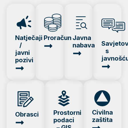
Natječaji
Proračun
Javna
Savjeto
/
nabava
s
javni
javnošć
pozivi
Civilna
Prostorni
Obrasci
zaštita
podaci
– GIS