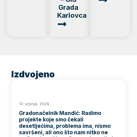
Grada
Karlovca
Izdvojeno
13. srpnja, 2026.
Gradonačelnik Mandić: Radimo
projekte koje smo čekali
desetljećima, problema ima, nismo
savršeni, ali ono što nam nitko ne