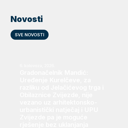
Novosti
SVE NOVOSTI
6. kolovoza, 2026.
Gradonačelnik Mandić:
Uređenje Kurelčeve, za
razliku od Jelačićevog trga i
Obilaznice Zvijezde, nije
vezano uz arhitektonsko-
urbanistički natječaj i UPU
Zvijezde pa je moguće
rješenje bez uklanjanja