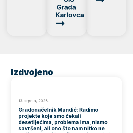
Grada
Karlovca
Izdvojeno
13. srpnja, 2026.
Gradonačelnik Mandić: Radimo
projekte koje smo čekali
desetljećima, problema ima, nismo
savršeni, ali ono što nam nitko ne