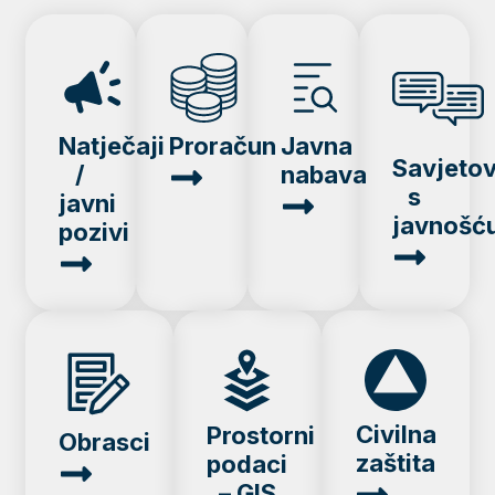
Natječaji
Proračun
Javna
Savjeto
/
nabava
s
javni
javnošć
pozivi
Civilna
Prostorni
Obrasci
zaštita
podaci
– GIS