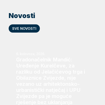
Novosti
SVE NOVOSTI
6. kolovoza, 2026.
Gradonačelnik Mandić:
Uređenje Kurelčeve, za
razliku od Jelačićevog trga i
Obilaznice Zvijezde, nije
vezano uz arhitektonsko-
urbanistički natječaj i UPU
Zvijezde pa je moguće
rješenje bez uklanjanja