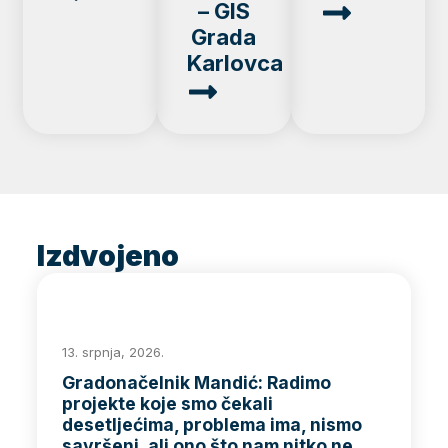
– GIS
Grada
Karlovca
Izdvojeno
13. srpnja, 2026.
Gradonačelnik Mandić: Radimo
projekte koje smo čekali
desetljećima, problema ima, nismo
savršeni, ali ono što nam nitko ne