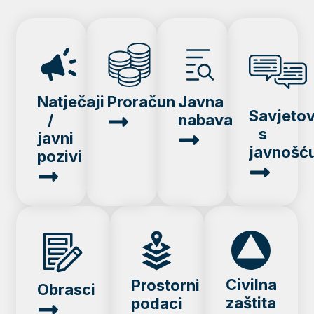
Natječaji
Proračun
Javna
Savjeto
/
nabava
s
javni
javnošć
pozivi
Civilna
Prostorni
Obrasci
zaštita
podaci