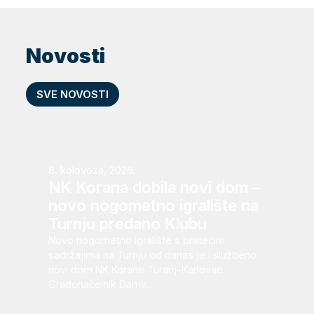
Novosti
SVE NOVOSTI
8. kolovoza, 2026.
NK Korana dobila novi dom –
novo nogometno igralište na
Turnju predano Klubu
Novo nogometno igralište s pratećim
sadržajima na Turnju od danas je i službeno
novi dom NK Korane Turanj-Karlovac.
Gradonačelnik Damir...