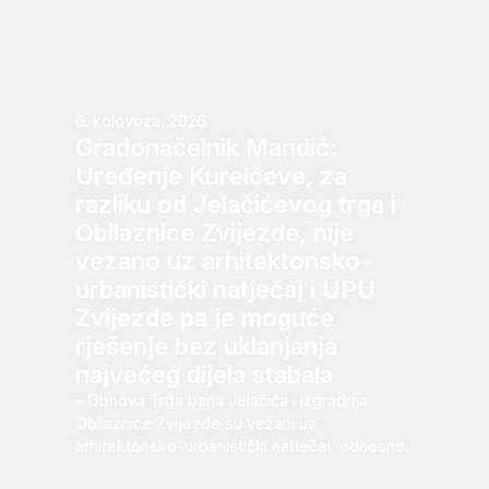
6. kolovoza, 2026.
Gradonačelnik Mandić:
Uređenje Kurelčeve, za
razliku od Jelačićevog trga i
Obilaznice Zvijezde, nije
vezano uz arhitektonsko-
urbanistički natječaj i UPU
Zvijezde pa je moguće
rješenje bez uklanjanja
najvećeg dijela stabala
– Obnova Trga bana Jelačića i izgradnja
Obilaznice Zvijezde su vezani uz
arhitektonsko-urbanistički natječaj, odnosno,
Urbanistički plan uređenja Zvijezde i...