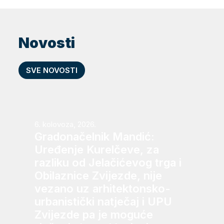
Novosti
SVE NOVOSTI
6. kolovoza, 2026.
Gradonačelnik Mandić:
Uređenje Kurelčeve, za
razliku od Jelačićevog trga i
Obilaznice Zvijezde, nije
vezano uz arhitektonsko-
urbanistički natječaj i UPU
Zvijezde pa je moguće