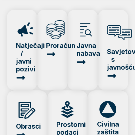
Natječaji
Proračun
Javna
Savjeto
/
nabava
s
javni
javnošć
pozivi
Civilna
Prostorni
Obrasci
zaštita
podaci