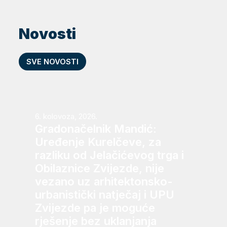
Novosti
SVE NOVOSTI
6. kolovoza, 2026.
Gradonačelnik Mandić:
Uređenje Kurelčeve, za
razliku od Jelačićevog trga i
Obilaznice Zvijezde, nije
vezano uz arhitektonsko-
urbanistički natječaj i UPU
Zvijezde pa je moguće
rješenje bez uklanjanja