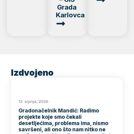
Grada
Karlovca
Izdvojeno
13. srpnja, 2026.
Gradonačelnik Mandić: Radimo
projekte koje smo čekali
desetljećima, problema ima, nismo
savršeni, ali ono što nam nitko ne