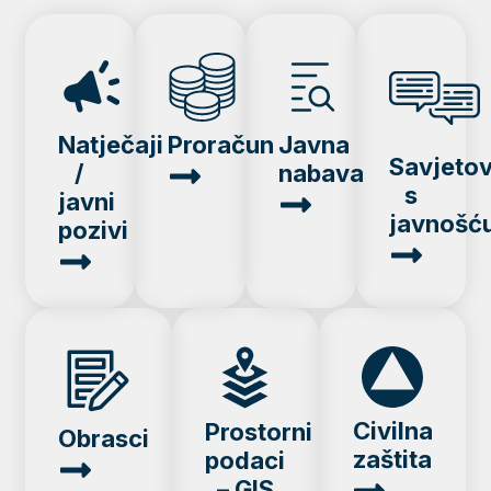
Natječaji
Proračun
Javna
Savjeto
/
nabava
s
javni
javnošć
pozivi
Civilna
Prostorni
Obrasci
zaštita
podaci
– GIS