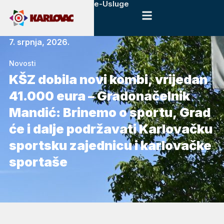
e-Usluge
7. srpnja, 2026.
Novosti
KŠZ dobila novi kombi, vrijedan
41.000 eura – Gradonačelnik
Mandić: Brinemo o sportu, Grad
će i dalje podržavati Karlovačku
sportsku zajednicu i karlovačke
sportaše