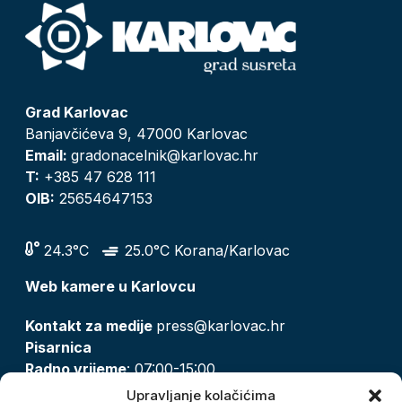
Grad Karlovac
Banjavčićeva 9, 47000 Karlovac
Email:
gradonacelnik@karlovac.hr
T:
+385 47 628 111
OIB:
25654647153
24.3°C
25.0°C Korana/Karlovac
Web kamere u Karlovcu
Kontakt za medije
press@karlovac.hr
Pisarnica
Radno vrijeme
: 07:00-15:00
Email:
pisarnica@karlovac.hr
Upravljanje kolačićima