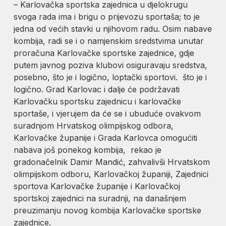
– Karlovačka sportska zajednica u djelokrugu
svoga rada ima i brigu o prijevozu sportaša; to je
jedna od većih stavki u njihovom radu. Osim nabave
kombija, radi se i o namjenskim sredstvima unutar
proračuna Karlovačke sportske zajednice, gdje
putem javnog poziva klubovi osiguravaju sredstva,
posebno, što je i logično, loptački sportovi. što je i
logično. Grad Karlovac i dalje će podržavati
Karlovačku sportsku zajednicu i karlovačke
sportaše, i vjerujem da će se i ubuduće ovakvom
suradnjom Hrvatskog olimpijskog odbora,
Karlovačke županije i Grada Karlovca omogućiti
nabava još ponekog kombija, rekao je
gradonačelnik Damir Mandić, zahvalivši Hrvatskom
olimpijskom odboru, Karlovačkoj županiji, Zajednici
sportova Karlovačke županije i Karlovačkoj
sportskoj zajednici na suradnji, na današnjem
preuzimanju novog kombija Karlovačke sportske
zajednice.