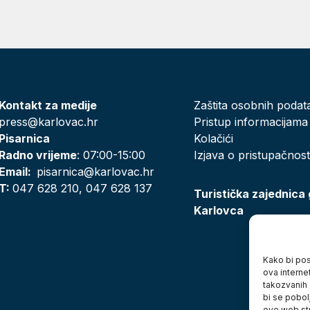
Kontakt za medije
Zaštita osobnih podat
press@karlovac.hr
Pristup informacijama
Pisarnica
Kolačići
Radno vrijeme
: 07:00-15:00
Izjava o pristupačnost
Email:
pisarnica@karlovac.hr
T:
047 628 210, 047 628 137
Turistička zajednica
Karlovca
Kako bi posj
ova interne
takozvanih 
bi se pobol
ove web str