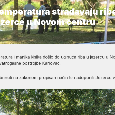
emperatura stradavaju rib
ezerce u Novom centru
ratura i manjka kisika došlo do uginuća riba u jezercu u 
 vatrogasne postrojbe Karlovac.
zbrinuti na zakonom propisan način te nadopuniti Jezerce 