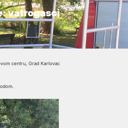
e: vatrogasci
Novom centru, Grad Karlovac
vodom.