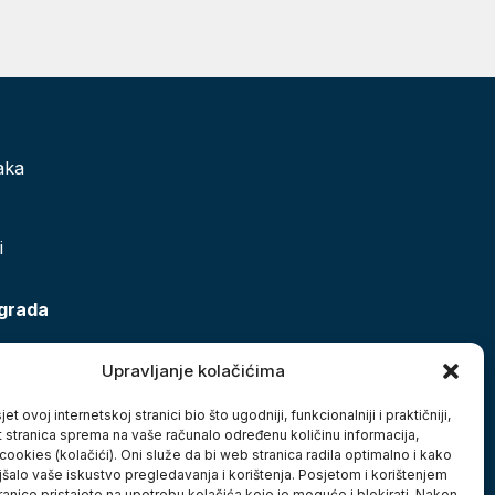
aka
i
 grada
Upravljanje kolačićima
et ovoj internetskoj stranici bio što ugodniji, funkcionalniji i praktičniji,
t stranica sprema na vaše računalo određenu količinu informacija,
cookies (kolačići). Oni služe da bi web stranica radila optimalno i kako
jšalo vaše iskustvo pregledavanja i korištenja. Posjetom i korištenjem
anice pristajete na upotrebu kolačića koje je moguće i blokirati. Nakon