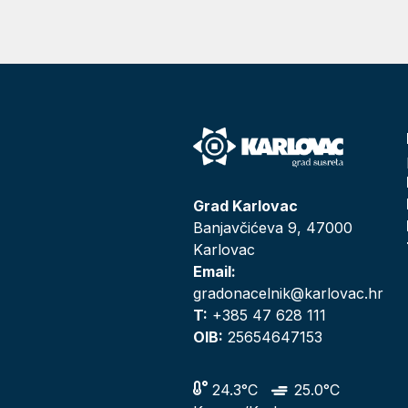
Grad Karlovac
Banjavčićeva 9, 47000
Karlovac
Email:
gradonacelnik@karlovac.hr
T:
+385 47 628 111
OIB:
25654647153
24.3°C
25.0°C