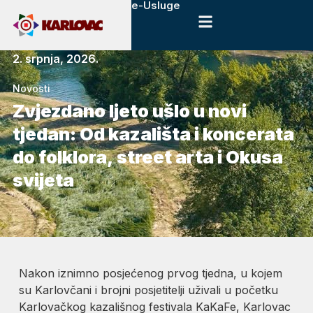
e-Usluge
2. srpnja, 2026.
Novosti
Zvjezdano ljeto ušlo u novi
tjedan: Od kazališta i koncerata
do folklora, street arta i Okusa
svijeta
Nakon iznimno posjećenog prvog tjedna, u kojem
su Karlovčani i brojni posjetitelji uživali u početku
Karlovačkog kazališnog festivala KaKaFe, Karlovac