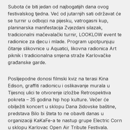
Subota će biti jedan od najbogatijih dana ovog
festivalskog tjedna. Već od jutarnjih sati održavat će
se turnir u odbojci na pijesku, vatrogasni kup,
planinarska manifestacija Zvjezdani silazak,
tradicionalni mačevalački turnir, LOOKLOW event te
radionice za djecu i mlade. Program upotpunjuju
čitanje slikovnice u Aquatici, likovna radionica Art
piknik i tradicionalna smjena straže Karlovačke
građanske garde.
Poslijepodne donosi filmski kviz na terasi Kina
Edison, graffiti radionicu i oslikavanje murala u
Tijesnoj ulici te otvorenje izložbe Retrospektiva
pokreta – 35 godina hip hop kulture. Večer će
obilježiti koncert u sklopu Dana židovske baštine,
predstava Bilo bi šteta to ne obaviti danas u
organizaciji KaKaFe-a te nastup grupe Electric Corn
u sklopu Karlovac Open Air Tribute Festivala.