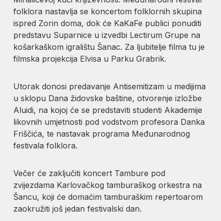
folklora nastavlja se koncertom folklornih skupina
ispred Zorin doma, dok će KaKaFe publici ponuditi
predstavu Suparnice u izvedbi Lectirum Grupe na
košarkaškom igralištu Šanac. Za ljubitelje filma tu je
filmska projekcija Elvisa u Parku Grabrik.
Utorak donosi predavanje Antisemitizam u medijima
u sklopu Dana židovske baštine, otvorenje izložbe
Aluidi, na kojoj će se predstaviti studenti Akademije
likovnih umjetnosti pod vodstvom profesora Danka
Friščića, te nastavak programa Međunarodnog
festivala folklora.
Večer će zaključiti koncert Tambure pod
zvijezdama Karlovačkog tamburaškog orkestra na
Šancu, koji će domaćim tamburaškim repertoarom
zaokružiti još jedan festivalski dan.