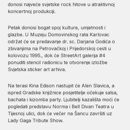
donosi najveće svjetske rock hitove u atraktivnoj
koncertnoj produkciji.
Petak donosi bogat spoj kulture, umjetnosti i
glazbe. U Muzeju Domovinskog rata Karlovac
održat će se predavanje dr. sc. Darjana Godića o
zbivanjima na Petrovačkoj i Prijedorskoj cesti u
kolovozu 1995., dok će StreetArt galerija #4
ponuditi stencil radionicu te otvorenje izložbe
Svjetska sticker art arhiva.
Na terasi Kina Edison nastupit će Alen Slavica, a
ispred Gradske knjižnice posjetitelje očekuje salsa,
bachata i kizomba party. Ljubitelji kazališta moći će
pogledati predstavu Norma i Bell Divan Teatra u
Tijesnoj ulici, dok će večer na Šancu završiti uz
Lady Gaga Tribute Show.