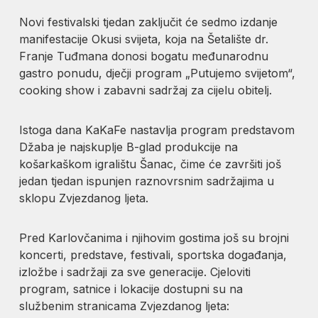
Novi festivalski tjedan zaključit će sedmo izdanje
manifestacije Okusi svijeta, koja na Šetalište dr.
Franje Tuđmana donosi bogatu međunarodnu
gastro ponudu, dječji program „Putujemo svijetom“,
cooking show i zabavni sadržaj za cijelu obitelj.
Istoga dana KaKaFe nastavlja program predstavom
Džaba je najskuplje B-glad produkcije na
košarkaškom igralištu Šanac, čime će završiti još
jedan tjedan ispunjen raznovrsnim sadržajima u
sklopu Zvjezdanog ljeta.
Pred Karlovčanima i njihovim gostima još su brojni
koncerti, predstave, festivali, sportska događanja,
izložbe i sadržaji za sve generacije. Cjeloviti
program, satnice i lokacije dostupni su na
službenim stranicama Zvjezdanog ljeta: