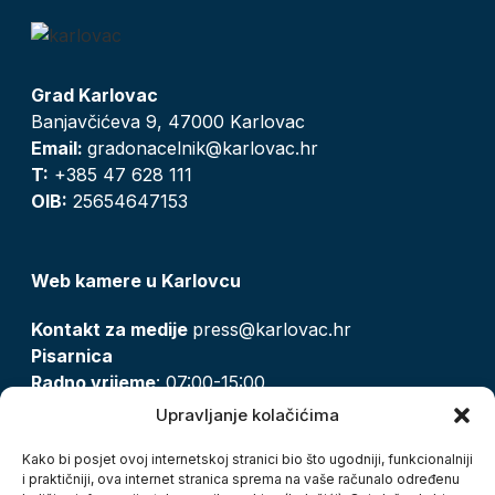
Grad Karlovac
Banjavčićeva 9, 47000 Karlovac
Email:
gradonacelnik@karlovac.hr
T:
+385 47 628 111
OIB:
25654647153
Web kamere u Karlovcu
Kontakt za medije
press@karlovac.hr
Pisarnica
Radno vrijeme
: 07:00-15:00
Email:
pisarnica@karlovac.hr
Upravljanje kolačićima
T:
047 628 210, 047 628 137
Kako bi posjet ovoj internetskoj stranici bio što ugodniji, funkcionalniji
i praktičniji, ova internet stranica sprema na vaše računalo određenu