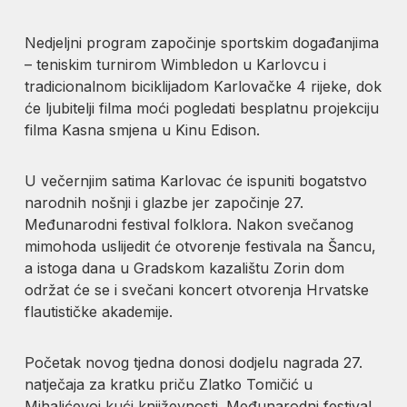
Nedjeljni program započinje sportskim događanjima
– teniskim turnirom Wimbledon u Karlovcu i
tradicionalnom biciklijadom Karlovačke 4 rijeke, dok
će ljubitelji filma moći pogledati besplatnu projekciju
filma Kasna smjena u Kinu Edison.
U večernjim satima Karlovac će ispuniti bogatstvo
narodnih nošnji i glazbe jer započinje 27.
Međunarodni festival folklora. Nakon svečanog
mimohoda uslijedit će otvorenje festivala na Šancu,
a istoga dana u Gradskom kazalištu Zorin dom
održat će se i svečani koncert otvorenja Hrvatske
flautističke akademije.
Početak novog tjedna donosi dodjelu nagrada 27.
natječaja za kratku priču Zlatko Tomičić u
Mihalićevoj kući književnosti. Međunarodni festival