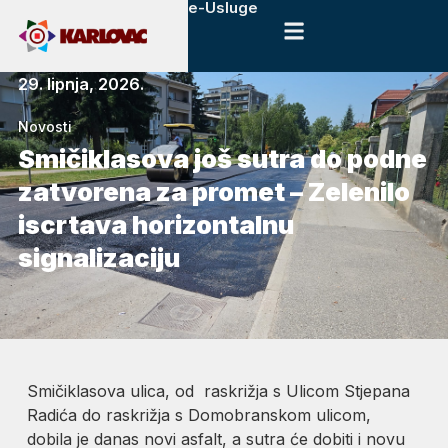
e-Usluge
29. lipnja, 2026.
Novosti
Smičiklasova još sutra do podne
zatvorena za promet – Zelenilo
iscrtava horizontalnu
signalizaciju
Smičiklasova ulica, od raskrižja s Ulicom Stjepana
Radića do raskrižja s Domobranskom ulicom,
dobila je danas novi asfalt, a sutra će dobiti i novu