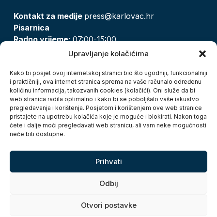
Kontakt za medije
press@karlovac.hr
Pisarnica
Radno vrijeme
: 07:00-15:00
Email:
pisarnica@karlovac.hr
Upravljanje kolačićima
T:
047 628 210, 047 628 137
Kako bi posjet ovoj internetskoj stranici bio što ugodniji, funkcionalniji
i praktičniji, ova internet stranica sprema na vaše računalo određenu
količinu informacija, takozvanih cookies (kolačići). Oni služe da bi
Zaštita osobnih podataka
web stranica radila optimalno i kako bi se poboljšalo vaše iskustvo
pregledavanja i korištenja. Posjetom i korištenjem ove web stranice
Pristup informacijama
pristajete na upotrebu kolačića koje je moguće i blokirati. Nakon toga
Kolačići
ćete i dalje moći pregledavati web stranicu, ali vam neke mogućnosti
Izjava o pristupačnosti
neće biti dostupne.
Turistička zajednica grada Karlovca
Prihvati
Odbij
Otvori postavke