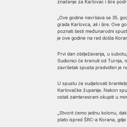
značenje za Karlovac i šire podr
„Ove godine navršava se 35. god
grada Karlovca, ali i šire. Ove go
poznati šesti međunarodni spus
je ove godine na red došla Koran
Prvi dan obilježavanja, u subot
Sudionici će krenuti od Turnja, 
završetak spusta predviđen je n
U spustu će sudjelovati branitelj
Karlovačke županije. Nakon spus
ostali zainteresirani okupiti u 
„Stvorit ćemo jednu kolonu, dak
plato ispred ŠRC-a Korana, gdje j