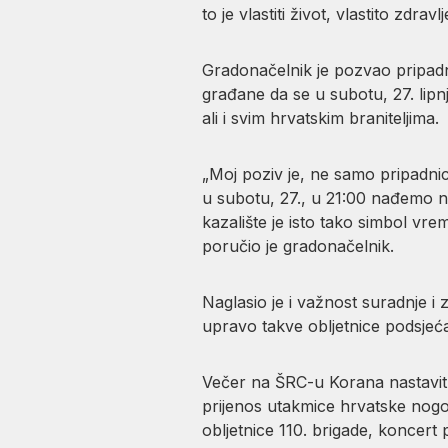
to je vlastiti život, vlastito zdrav
Gradonačelnik je pozvao pripadnik
građane da se u subotu, 27. lipn
ali i svim hrvatskim braniteljima.
„Moj poziv je, ne samo pripadnic
u subotu, 27., u 21:00 nađemo na
kazalište je isto tako simbol vre
poručio je gradonačelnik.
Naglasio je i važnost suradnje i 
upravo takve obljetnice podsjećaj
Večer na ŠRC-u Korana nastavit 
prijenos utakmice hrvatske nogom
obljetnice 110. brigade, koncert 