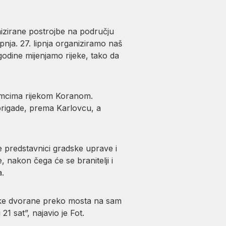
nizirane postrojbe na području
ipnja. 27. lipnja organiziramo naš
dine mijenjamo rijeke, tako da
čamcima rijekom Koranom.
 brigade, prema Karlovcu, a
te predstavnici gradske uprave i
nakon čega će se branitelji i
a.
tske dvorane preko mosta na sam
1 sat”, najavio je Fot.