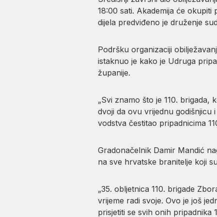
18:00 sati. Akademija će okupiti
dijela predviđeno je druženje sud
Podršku organizaciji obilježavan
istaknuo je kako je Udruga pripa
županije.
„Svi znamo što je 110. brigada, 
dvoji da ovu vrijednu godišnjicu 
vodstva čestitao pripadnicima 110
Gradonačelnik Damir Mandić naglas
na sve hrvatske branitelje koji su
„35. obljetnica 110. brigade Zbor
vrijeme radi svoje. Ovo je još je
prisjetiti se svih onih pripadnika 