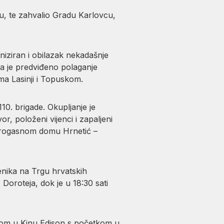
u, te zahvalio Gradu Karlovcu,
aniziran i obilazak nekadašnje
ega je predviđeno polaganje
a Lasinji i Topuskom.
10. brigade. Okupljanje je
, položeni vijenci i zapaljeni
atrogasnom domu Hrnetić –
enika na Trgu hrvatskih
 Doroteja, dok je u 18:30 sati
mijom u Kinu Edison s početkom u