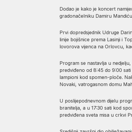
Dodao je kako je koncert namije
gradonačelniku Damiru Mandiću i 
Prvi dopredsjednik Udruge Darinko
linije bojišnice prema Lasinji i 
lovorova vijenca na Orlovcu, k
Program se nastavlja u nedjelju, 
predviđeno od 8:45 do 9:00 sati 
lampioni kod spomen-ploče. Nak
Novaki, vatrogasnom domu Mahič
U poslijepodnevnom dijelu progra
branitelja, a u 17:30 sati kod sp
predviđena sveta misa u crkvi P
Središnji završni dio obilježava