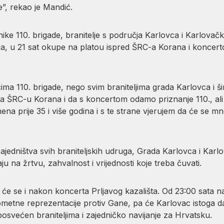
lje”, rekao je Mandić.
e 110. brigade, branitelje s područja Karlovca i Karlovačke 
ja, u 21 sat okupe na platou ispred ŠRC-a Korana i koncerto
ima 110. brigade, nego svim braniteljima grada Karlovca i ši
 ŠRC-u Korana i da s koncertom odamo priznanje 110., ali i 
mena prije 35 i više godina i s te strane vjerujem da će se 
zajedništva svih braniteljskih udruga, Grada Karlovca i Karlo
u na žrtvu, zahvalnost i vrijednosti koje treba čuvati.
će se i nakon koncerta Prljavog kazališta. Od 23:00 sata n
etne reprezentacije protiv Gane, pa će Karlovac istoga dana
posvećen braniteljima i zajedničko navijanje za Hrvatsku.