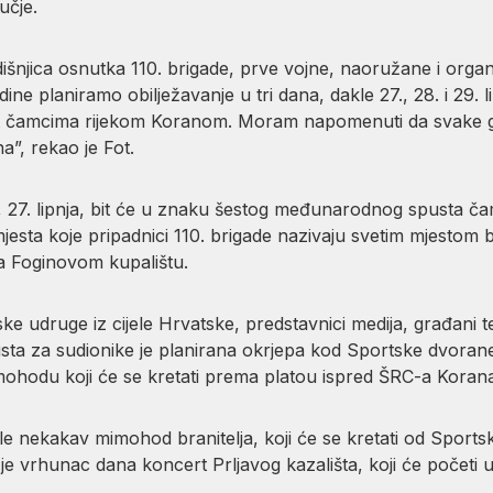
učje.
išnjica osnutka 110. brigade, prve vojne, naoružane i orga
dine planiramo obilježavanje u tri dana, dakle 27., 28. i 29. l
t čamcima rijekom Koranom. Moram napomenuti da svake go
a”, rekao je Fot.
u, 27. lipnja, bit će u znaku šestog međunarodnog spusta 
mjesta koje pripadnici 110. brigade nazivaju svetim mjestom
a Foginovom kupalištu.
ske udruge iz cijele Hrvatske, predstavnici medija, građani 
ta za sudionike je planirana okrjepa kod Sportske dvorane, 
mimohodu koji će se kretati prema platou ispred ŠRC-a Koran
le nekakav mimohod branitelja, koji će se kretati od Spor
e vrhunac dana koncert Prljavog kazališta, koji će početi u 2