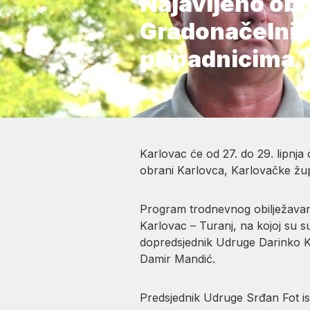
Najavljeno obil
Gradonačelnik
pripadnicima 11
Karlovac će od 27. do 29. lipnja 
obrani Karlovca, Karlovačke žu
Program trodnevnog obilježavanj
Karlovac – Turanj, na kojoj su s
dopredsjednik Udruge Darinko K
Damir Mandić.
Predsjednik Udruge Srđan Fot is