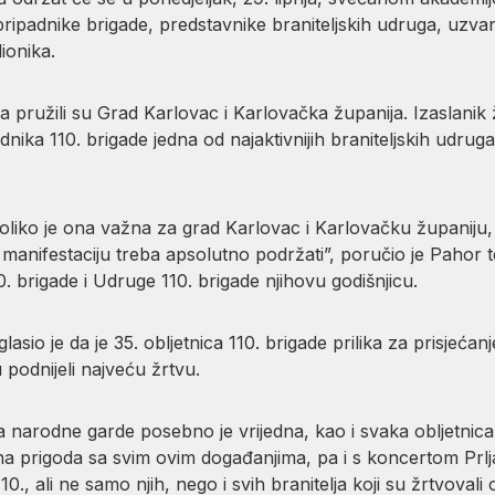
 pripadnike brigade, predstavnike braniteljskih udruga, uzv
ionika.
ja pružili su Grad Karlovac i Karlovačka županija. Izaslan
dnika 110. brigade jedna od najaktivnijih braniteljskih udru
koliko je ona važna za grad Karlovac i Karlovačku županiju
i manifestaciju treba apsolutno podržati”, poručio je Pahor 
. brigade i Udruge 110. brigade njihovu godišnjicu.
io je da je 35. obljetnica 110. brigade prilika za prisjećanje
 podnijeli najveću žrtvu.
a narodne garde posebno je vrijedna, kao i svaka obljetnica p
dna prigoda sa svim ovim događanjima, pa i s koncertom Prlja
110., ali ne samo njih, nego i svih branitelja koji su žrtvovali