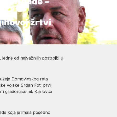
0. brigade –
je
jihovoj žrtvi
, jedne od najvažnijih postrojbi u
 Muzeja Domovinskog rata
ske vojske Srđan Fot, prvi
r i gradonačelnik Karlovca
ade koja je imala posebno