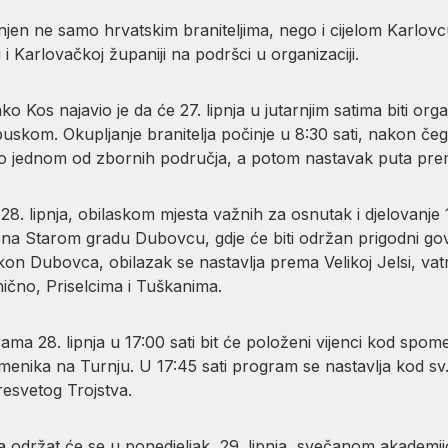
njen ne samo hrvatskim braniteljima, nego i cijelom Karlovc
Karlovačkoj županiji na podršci u organizaciji.
 Kos najavio je da će 27. lipnja u jutarnjim satima biti org
Topuskom. Okupljanje branitelja počinje u 8:30 sati, nakon č
ao jednom od zbornih područja, a potom nastavak puta prem
28. lipnja, obilaskom mjesta važnih za osnutak i djelovanje 1
na Starom gradu Dubovcu, gdje će biti održan prigodni govor
on Dubovca, obilazak se nastavlja prema Velikoj Jelsi, v
no, Priselcima i Tuškanima.
ma 28. lipnja u 17:00 sati bit će položeni vijenci kod spom
omenika na Turnju. U 17:45 sati program se nastavlja kod sv.
resvetog Trojstva.
nja održat će se u ponedjeljak, 29. lipnja, svečanom akade