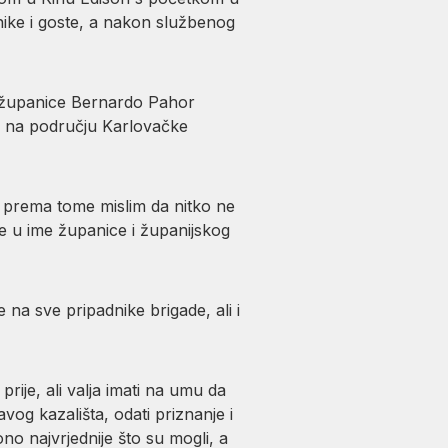
anike i goste, a nakon službenog
ik županice Bernardo Pahor
ga na području Karlovačke
, prema tome mislim da nitko ne
te u ime županice i županijskog
 na sve pripadnike brigade, ali i
rije, ali valja imati na umu da
vog kazališta, odati priznanje i
 ono najvrjednije što su mogli, a