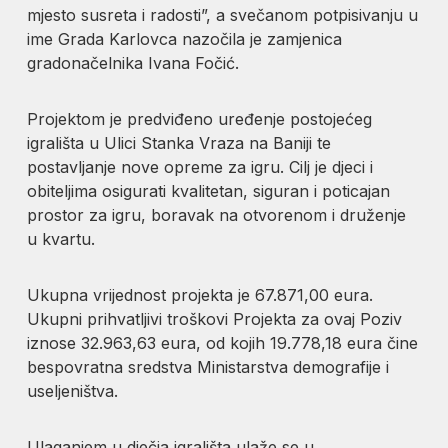
mjesto susreta i radosti”, a svečanom potpisivanju u
ime Grada Karlovca nazočila je zamjenica
gradonačelnika Ivana Fočić.
Projektom je predviđeno uređenje postojećeg
igrališta u Ulici Stanka Vraza na Baniji te
postavljanje nove opreme za igru. Cilj je djeci i
obiteljima osigurati kvalitetan, siguran i poticajan
prostor za igru, boravak na otvorenom i druženje
u kvartu.
Ukupna vrijednost projekta je 67.871,00 eura.
Ukupni prihvatljivi troškovi Projekta za ovaj Poziv
iznose 32.963,63 eura, od kojih 19.778,18 eura čine
bespovratna sredstva Ministarstva demografije i
useljeništva.
Ulaganjem u dječja igrališta ulaže se u