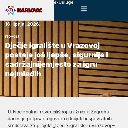
e-Usluge
16. lipnja, 2026.
Novosti
Dječje igralište u Vrazovoj
postaje još ljepše, sigurnije i
sadržajnijemjesto za igru
najmlađih
U Nacionalnoj i sveučilišnoj knjižnici u Zagrebu
danas je potpisan ugovor o dodjeli bespovratnih
sredstava za projekt „Dječje igralište u Vrazovoj –