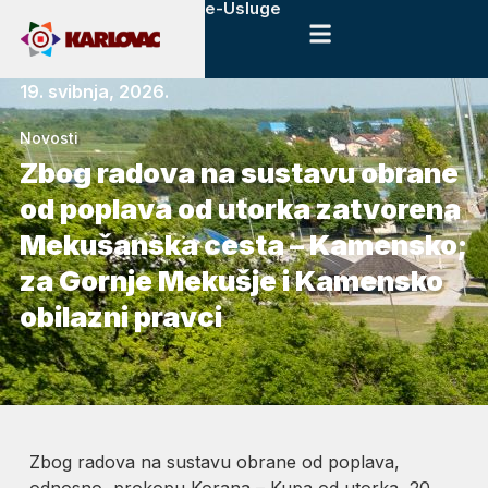
e-Usluge
19. svibnja, 2026.
Novosti
Zbog radova na sustavu obrane
od poplava od utorka zatvorena
Mekušanska cesta – Kamensko;
za Gornje Mekušje i Kamensko
obilazni pravci
Zbog radova na sustavu obrane od poplava,
odnosno, prokopu Korana – Kupa od utorka, 20.