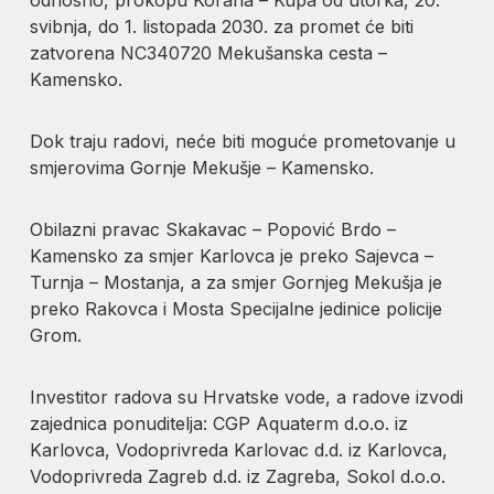
svibnja, do 1. listopada 2030. za promet će biti
zatvorena NC340720 Mekušanska cesta –
Kamensko.
Dok traju radovi, neće biti moguće prometovanje u
smjerovima Gornje Mekušje – Kamensko.
Obilazni pravac Skakavac – Popović Brdo –
Kamensko za smjer Karlovca je preko Sajevca –
Turnja – Mostanja, a za smjer Gornjeg Mekušja je
preko Rakovca i Mosta Specijalne jedinice policije
Grom.
Investitor radova su Hrvatske vode, a radove izvodi
zajednica ponuditelja: CGP Aquaterm d.o.o. iz
Karlovca, Vodoprivreda Karlovac d.d. iz Karlovca,
Vodoprivreda Zagreb d.d. iz Zagreba, Sokol d.o.o.