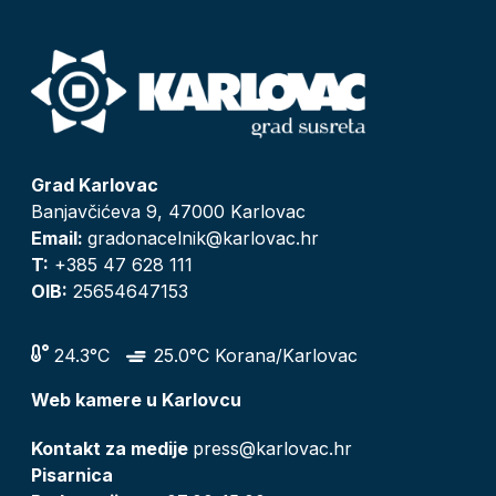
Grad Karlovac
Banjavčićeva 9, 47000 Karlovac
Email:
gradonacelnik@karlovac.hr
T:
+385 47 628 111
OIB:
25654647153
24.3°C
25.0°C Korana/Karlovac
Web kamere u Karlovcu
Kontakt za medije
press@karlovac.hr
Pisarnica