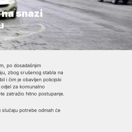
, na snazi
u
ćom, po dosadašnjim
ciju, zbog srušenog stabla na
 i čim je obavljen policijski
ni odjel za komunalno
e zatražio hitno postupanje.
i u slučaju potrebe odmah će