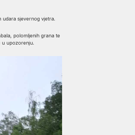
udara sjevernog vjetra.
abala, polomljenih grana te
u u upozorenju.