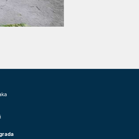
aka
i
 grada