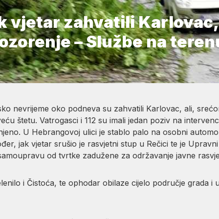
ak vjetar zahvatili Karlovac
ozorenje – Službe na teren
vinsko nevrijeme oko podneva su zahvatili Karlovac, ali, sre
eću štetu. Vatrogasci i 112 su imali jedan poziv na interven
onjeno. U Hebrangovoj ulici je stablo palo na osobni automobil
đer, jak vjetar srušio je rasvjetni stup u Rečici te je Uprav
amoupravu od tvrtke zadužene za održavanje javne rasvjet
elenilo i Čistoća, te ophodar obilaze cijelo područje grada 