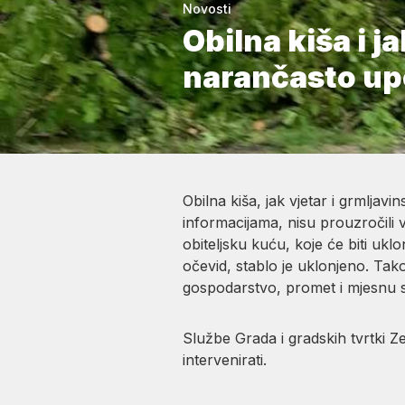
Novosti
Obilna kiša i j
narančasto up
Obilna kiša, jak vjetar i grmlja
informacijama, nisu prouzročili v
obiteljsku kuću, koje će biti ukl
očevid, stablo je uklonjeno. Tako
gospodarstvo, promet i mjesnu s
Službe Grada i gradskih tvrtki Z
intervenirati.