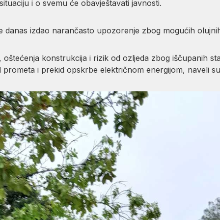
ituaciju i o svemu će obavještavati javnosti.
 danas izdao narančasto upozorenje zbog mogućih olujnih 
oštećenja konstrukcija i rizik od ozljeda zbog iščupanih st
d prometa i prekid opskrbe električnom energijom, naveli s