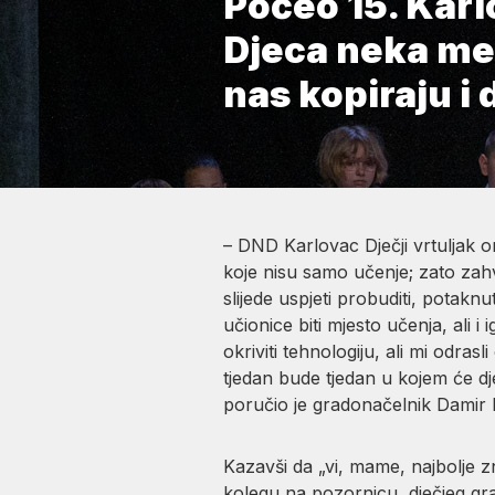
Počeo 15. Karl
Djeca neka međ
nas kopiraju i
– DND Karlovac Dječji vrtuljak or
koje nisu samo učenje; zato zahv
slijede uspjeti probuditi, potak
učionice biti mjesto učenja, ali 
okriviti tehnologiju, ali mi odras
tjedan bude tjedan u kojem će dj
poručio je gradonačelnik Damir 
Kazavši da „vi, mame, najbolje z
kolegu na pozornicu, dječjeg gr