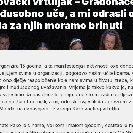
ovački vrtuljak – Gradonač
usobno uče, a mi odrasli 
 da za njih moramo brinuti
ganizira 15 godina, a ta manifestacija i aktivnosti koje donos
aljujem svima u organizaciji, pogotovo našim učiteljicama. V
nuti ono dječje raspoloženje koje nam svima u životu treba, 
i igre i međusobnog uvažavanja. Vrijeme je takvo kakvo je, na
li osvijestimo da nas djeca kopiraju: ono što mi radimo i djeca
eca međusobno učiti, a mi, odrasli osvjestiti da upravo mi z
Mandić na današnjem otvaranju Karlovačkog vrtuljka.
nate kako je s nama, velikom i malom djecom“, čestitao je 
adonačelnika Niku Gavrića, inače učenika 7. razreda OŠ Sk