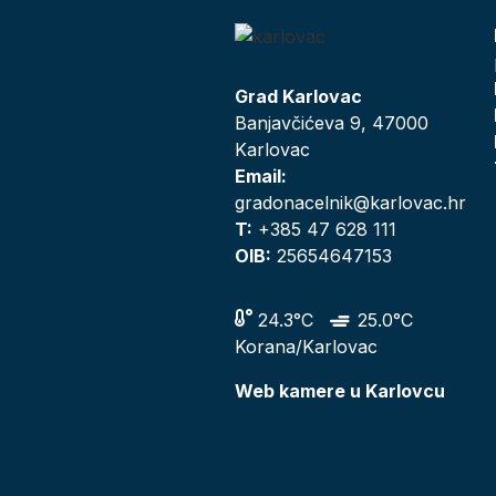
Grad Karlovac
Banjavčićeva 9, 47000
Karlovac
Email:
gradonacelnik@karlovac.hr
T:
+385 47 628 111
OIB:
25654647153
24.3°C
25.0°C
Korana/Karlovac
Web kamere u Karlovcu