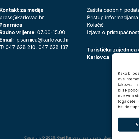
Kontakt za medije
Zaštita osobnih podat
press@karlovac.hr
Pristup informacijama
Pisarnica
Kolačići
Radno vrijeme
: 07:00-15:00
Izjava o pristupačnost
Email:
pisarnica@karlovac.hr
T:
047 628 210, 047 628 137
Turistička zajednica
Karlovca
Kako bi posj
ova interne
takozvanih 
bi se pobol
ove web str
toga ćete i
biti dostup
Pr
Copyright © 2026. Grad Karlovac, sva prava pridržana