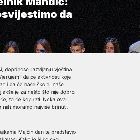
elnik Mandić:
osvijestimo da
i, doprinose razvijanju vještina
jerujem i da će aktivnosti koje
kao i da će naše škole, naše
jlakše je za nešto što nije dobro
 će, to će kopirati. Neka ovaj
a njih moramo najviše brinuti,
majkama Majčin dan te predstavio
akavac. Kako je Niko svoj