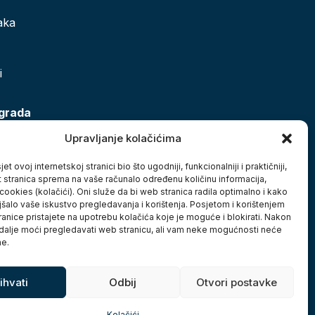
aka
i
 grada
Upravljanje kolačićima
et ovoj internetskoj stranici bio što ugodniji, funkcionalniji i praktičniji,
t stranica sprema na vaše računalo određenu količinu informacija,
cookies (kolačići). Oni služe da bi web stranica radila optimalno i kako
jšalo vaše iskustvo pregledavanja i korištenja. Posjetom i korištenjem
anice pristajete na upotrebu kolačića koje je moguće i blokirati. Nakon
 dalje moći pregledavati web stranicu, ali vam neke mogućnosti neće
ne.
ihvati
Odbij
Otvori postavke
Kolačići