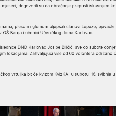
o mjeseci, dogovorili su da obraćanje prepusti iskusnijem k
esmama, plesom i glumom uljepšali članovi Lepeze, pjevačk
z OŠ Banija i učenici Učeničkog doma Karlovac.
redsjednice DND Karlovac Josipe Biličić, sve do subote donij
ugim lokacijama. Zahvaljujući više od 60 volontera održano ć
kog vrtuljka bit će kvizom KvizKA, u subotu, 16. svibnja u 