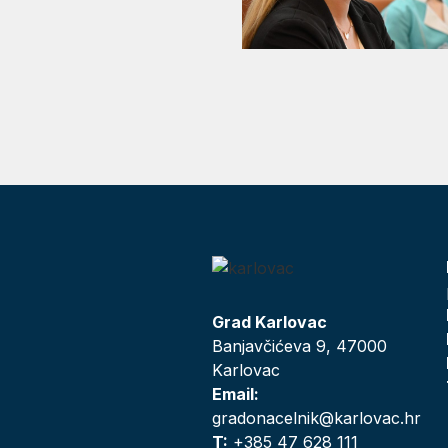
Grad Karlovac
Banjavčićeva 9, 47000
Karlovac
Email:
gradonacelnik@karlovac.hr
T:
+385 47 628 111