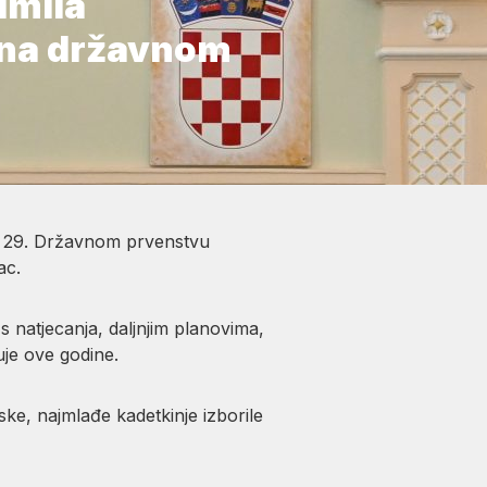
imila
 na državnom
na 29. Državnom prvenstvu
ac.
s natjecanja, daljnjim planovima,
je ove godine.
ke, najmlađe kadetkinje izborile