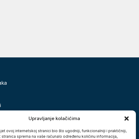
aka
i
Upravljanje kolačićima
 grada
et ovoj internetskoj stranici bio što ugodniji, funkcionalniji i praktičniji,
t stranica sprema na vaše računalo određenu količinu informacija,