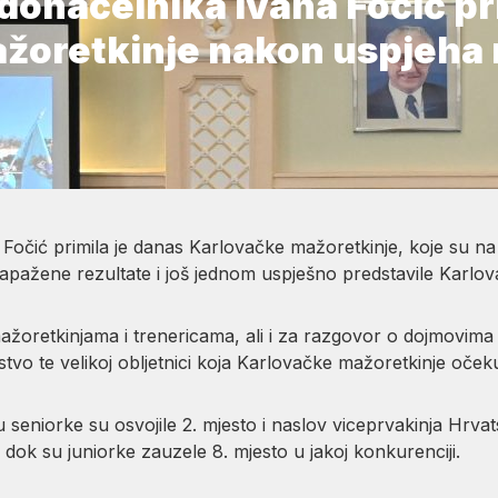
onačelnika Ivana Fočić pr
žoretkinje nakon uspjeha
Fočić primila je danas Karlovačke mažoretkinje, koje su 
apažene rezultate i još jednom uspješno predstavile Karlov
 mažoretkinjama i trenericama, ali i za razgovor o dojmovima 
o te velikoj obljetnici koja Karlovačke mažoretkinje očeku
niorke su osvojile 2. mjesto i naslov viceprvakinja Hrvats
 dok su juniorke zauzele 8. mjesto u jakoj konkurenciji.