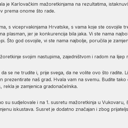
la je Karlovačkim mažoretkinjama na rezultatima, istaknuvši
ubav prema onome što rade.
ama, s viceprvakinjama Hrvatske, s vama koje ste osvojile tr
 na plasman, jer je konkurencija bila jaka. Vi ste nama najbo
opi. Što god osvojile, vi ste nama najbolje, poručila je zamje
oretkinje svojim nastupima, zajedništvom i radom na lijep n
a se ne trudite i, prije svega, da ne volite ovo što radite. L
in prezentirate naš grad. Hvala vam na svemu. Budite tako do
s, rekla je zamjenica gradonačelnika.
su sudjelovale i na 1. susretu mažoretkinja u Vukovaru, što 
zmjenu iskustava. Susret je dodatno značajan i zbog prijatel