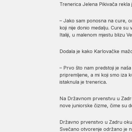
Trenerica Jelena Pikivača rekla 
– Jako sam ponosna na cure, one t
koji nije donio medalju. Cure su
Italiji, u malenom mjestu blizu Ve
Dodala je kako Karlovačke mažore
– Prvo što nam predstoji je naša 
pripremljene, a mi koji smo iza 
istaknula je trenerica.
Na Državnom prvenstvu u Zadru K
nove juniorske čizme, čime su dod
Državno prvenstvo u Zadru okupi
Svečano otvorenje održano je na