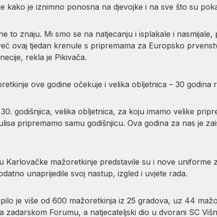
je kako je iznimno ponosna na djevojke i na sve što su pok
o znaju. Mi smo se na natjecanju i isplakale i nasmijale, pro
 već ovaj tjedan krenule s pripremama za Europsko prvenstvo
necije, rekla je Pikivača.
tkinje ove godine očekuje i velika obljetnica – 30 godina 
30. godišnjica, velika obljetnica, za koju imamo velike prip
kulisa pripremamo samu godišnjicu. Ova godina za nas je zai
arlovačke mažoretkinje predstavile su i nove uniforme za j
atno unaprijedile svoj nastup, izgled i uvjete rada.
lo je više od 600 mažoretkinja iz 25 gradova, uz 44 mažor
 zadarskom Forumu, a natjecateljski dio u dvorani SC Višnj