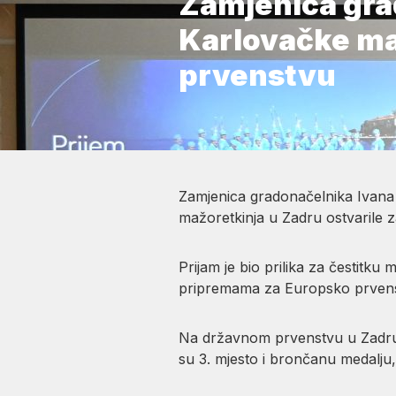
Zamjenica grad
Karlovačke ma
prvenstvu
Zamjenica gradonačelnika Ivana 
mažoretkinja u Zadru ostvarile z
Prijam je bio prilika za čestitku
pripremama za Europsko prvenstv
Na državnom prvenstvu u Zadru se
su 3. mjesto i brončanu medalju,