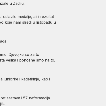
azale u Zadru.
slavile medalje, ali i rezultat
 koje nam slijedi u listopadu u
rada.
reme. Djevojke su za to
sta velika i ponosne smo na to,
uniorke i kadetkinje, kao i
et sastava i 57 neformacija.
ik.