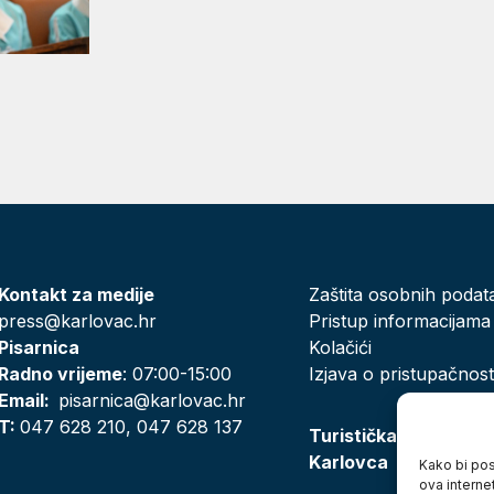
Kontakt za medije
Zaštita osobnih podat
press@karlovac.hr
Pristup informacijama
Pisarnica
Kolačići
Radno vrijeme
: 07:00-15:00
Izjava o pristupačnost
Email:
pisarnica@karlovac.hr
T:
047 628 210, 047 628 137
Turistička zajednica
Karlovca
Kako bi posj
ova interne