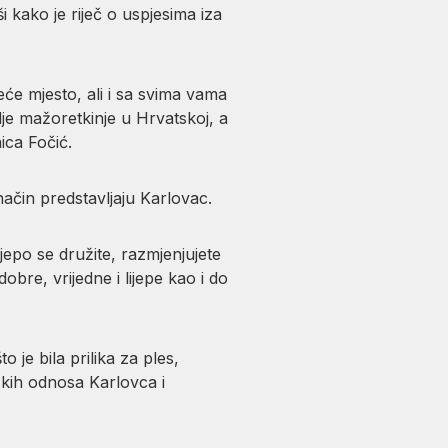
 kako je riječ o uspjesima iza
eće mjesto, ali i sa svima vama
lje mažoretkinje u Hrvatskoj, a
nica Fočić.
ačin predstavljaju Karlovac.
ijepo se družite, razmjenjujete
bre, vrijedne i lijepe kao i do
je bila prilika za ples,
jskih odnosa Karlovca i