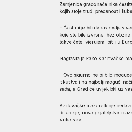
Zamjenica gradonačelnika čestita
kojih stoje trud, predanost i lj
– Čast mi je biti danas ovdje s v
koje ste bile izvrsne, bez obzira
takve ćete, vjerujem, biti i u Eur
Naglasila je kako Karlovačke maž
– Ovo sigurno ne bi bilo moguće d
iskustva i na najbolji mogući nač
sada, a Grad će uvijek biti uz va
Karlovačke mažoretkinje nedavno 
druženje, nova prijateljstva i ra
Vukovara.