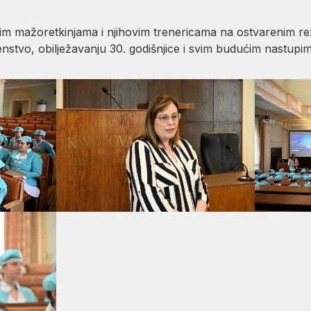
im mažoretkinjama i njihovim trenericama na ostvarenim rez
tvo, obilježavanju 30. godišnjice i svim budućim nastupim