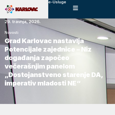
e-Usluge
29. travnja, 2026.
Novosti
Grad Karlovac nastavlja
Potencijale zajednice – Niz
događanja započeo
večerašnjim panelom
„Dostojanstveno starenje DA,
imperativ mladosti NE“