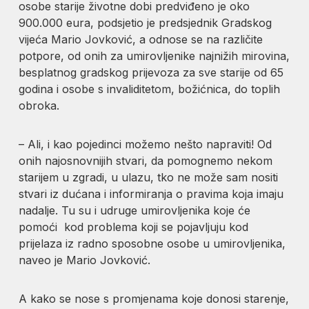
osobe starije životne dobi predviđeno je oko
900.000 eura, podsjetio je predsjednik Gradskog
vijeća Mario Jovković, a odnose se na različite
potpore, od onih za umirovljenike najnižih mirovina,
besplatnog gradskog prijevoza za sve starije od 65
godina i osobe s invaliditetom, božićnica, do toplih
obroka.
– Ali, i kao pojedinci možemo nešto napraviti! Od
onih najosnovnijih stvari, da pomognemo nekom
starijem u zgradi, u ulazu, tko ne može sam nositi
stvari iz dućana i informiranja o pravima koja imaju
nadalje. Tu su i udruge umirovljenika koje će
pomoći kod problema koji se pojavljuju kod
prijelaza iz radno sposobne osobe u umirovljenika,
naveo je Mario Jovković.
A kako se nose s promjenama koje donosi starenje,