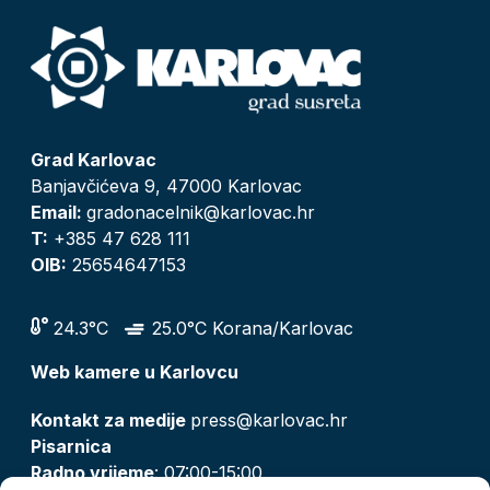
Grad Karlovac
Banjavčićeva 9, 47000 Karlovac
Email:
gradonacelnik@karlovac.hr
T:
+385 47 628 111
OIB:
25654647153
24.3°C
25.0°C Korana/Karlovac
Web kamere u Karlovcu
Kontakt za medije
press@karlovac.hr
Pisarnica
Radno vrijeme
: 07:00-15:00