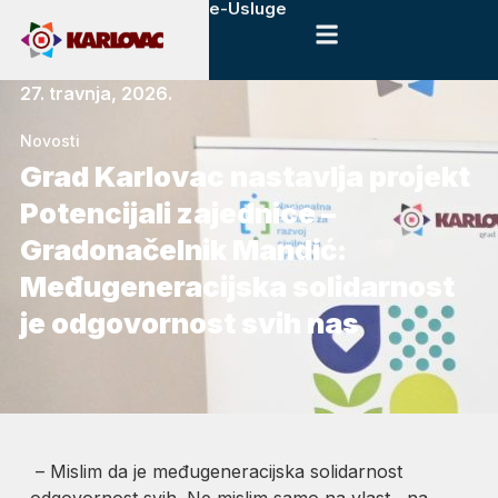
e-Usluge
27. travnja, 2026.
Novosti
Grad Karlovac nastavlja projekt
Potencijali zajednice –
Gradonačelnik Mandić:
Međugeneracijska solidarnost
je odgovornost svih nas
– Mislim da je međugeneracijska solidarnost
odgovornost svih. Ne mislim samo na vlast, na