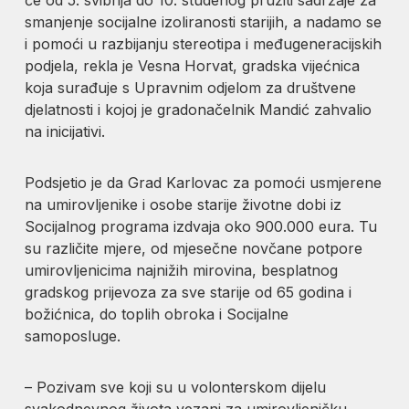
smanjenje socijalne izoliranosti starijih, a nadamo se
i pomoći u razbijanju stereotipa i međugeneracijskih
podjela, rekla je Vesna Horvat, gradska vijećnica
koja surađuje s Upravnim odjelom za društvene
djelatnosti i kojoj je gradonačelnik Mandić zahvalio
na inicijativi.
Podsjetio je da Grad Karlovac za pomoći usmjerene
na umirovljenike i osobe starije životne dobi iz
Socijalnog programa izdvaja oko 900.000 eura. Tu
su različite mjere, od mjesečne novčane potpore
umirovljenicima najnižih mirovina, besplatnog
gradskog prijevoza za sve starije od 65 godina i
božićnica, do toplih obroka i Socijalne
samoposluge.
– Pozivam sve koji su u volonterskom dijelu
svakodnevnog života vezani za umirovljeničku