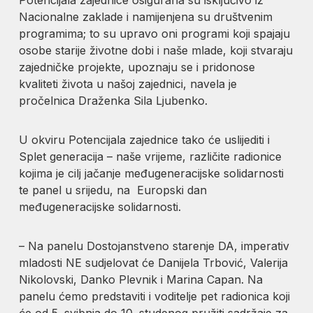
Nacionalne zaklade i namijenjena su društvenim
programima; to su upravo oni programi koji spajaju
osobe starije životne dobi i naše mlade, koji stvaraju
zajedničke projekte, upoznaju se i pridonose
kvaliteti života u našoj zajednici, navela je
pročelnica Draženka Sila Ljubenko.
U okviru Potencijala zajednice tako će uslijediti i
Splet generacija – naše vrijeme, različite radionice
kojima je cilj jačanje međugeneracijske solidarnosti
te panel u srijedu, na Europski dan
međugeneracijske solidarnosti.
– Na panelu Dostojanstveno starenje DA, imperativ
mladosti NE sudjelovat će Danijela Trbović, Valerija
Nikolovski, Danko Plevnik i Marina Capan. Na
panelu ćemo predstaviti i voditelje pet radionica koji
će od 5. svibnja do 10. studenog pružiti sadržaje za