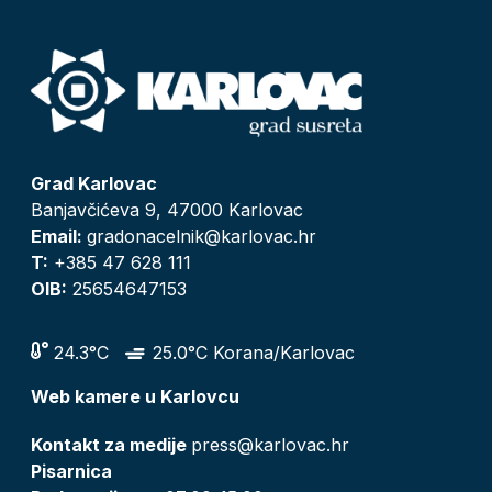
Grad Karlovac
Banjavčićeva 9, 47000 Karlovac
Email:
gradonacelnik@karlovac.hr
T:
+385 47 628 111
OIB:
25654647153
24.3°C
25.0°C Korana/Karlovac
Web kamere u Karlovcu
Kontakt za medije
press@karlovac.hr
Pisarnica