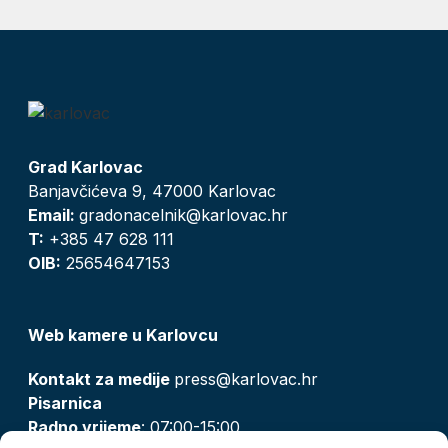
Grad Karlovac
Banjavčićeva 9, 47000 Karlovac
Email:
gradonacelnik@karlovac.hr
T:
+385 47 628 111
OIB:
25654647153
Web kamere u Karlovcu
Kontakt za medije
press@karlovac.hr
Pisarnica
Radno vrijeme
: 07:00-15:00