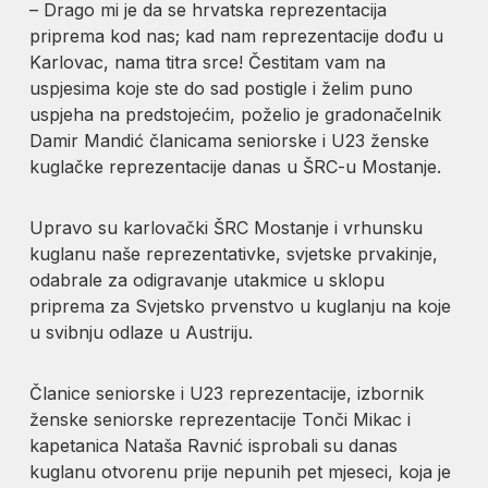
– Drago mi je da se hrvatska reprezentacija
priprema kod nas; kad nam reprezentacije dođu u
Karlovac, nama titra srce! Čestitam vam na
uspjesima koje ste do sad postigle i želim puno
uspjeha na predstojećim, poželio je gradonačelnik
Damir Mandić članicama seniorske i U23 ženske
kuglačke reprezentacije danas u ŠRC-u Mostanje.
Upravo su karlovački ŠRC Mostanje i vrhunsku
kuglanu naše reprezentativke, svjetske prvakinje,
odabrale za odigravanje utakmice u sklopu
priprema za Svjetsko prvenstvo u kuglanju na koje
u svibnju odlaze u Austriju.
Članice seniorske i U23 reprezentacije, izbornik
ženske seniorske reprezentacije Tonči Mikac i
kapetanica Nataša Ravnić isprobali su danas
kuglanu otvorenu prije nepunih pet mjeseci, koja je