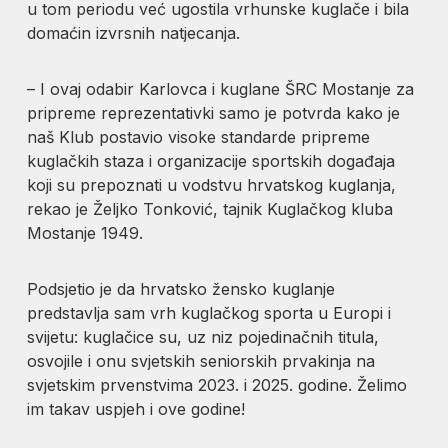
u tom periodu već ugostila vrhunske kuglače i bila
domaćin izvrsnih natjecanja.
– I ovaj odabir Karlovca i kuglane ŠRC Mostanje za
pripreme reprezentativki samo je potvrda kako je
naš Klub postavio visoke standarde pripreme
kuglačkih staza i organizacije sportskih događaja
koji su prepoznati u vodstvu hrvatskog kuglanja,
rekao je Željko Tonković, tajnik Kuglačkog kluba
Mostanje 1949.
Podsjetio je da hrvatsko žensko kuglanje
predstavlja sam vrh kuglačkog sporta u Europi i
svijetu: kuglačice su, uz niz pojedinačnih titula,
osvojile i onu svjetskih seniorskih prvakinja na
svjetskim prvenstvima 2023. i 2025. godine. Želimo
im takav uspjeh i ove godine!