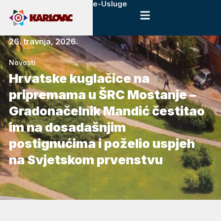
e-Usluge
26. travnja, 2026.
Novosti
Hrvatske kuglačice na
pripremama u ŠRC Mostanje –
Gradonačelnik Mandić čestitao
im na dosadašnjim
postignućima i poželio uspjeh
na Svjetskom prvenstvu