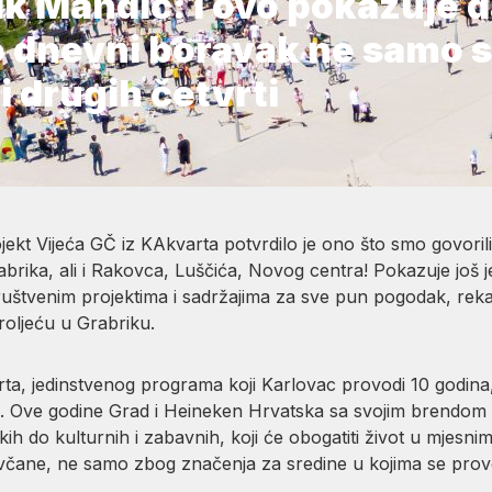
k Mandić: I ovo pokazuje d
o dnevni boravak ne samo 
i drugih četvrti
jekt Vijeća GČ iz KAkvarta potvrdilo je ono što smo govorili
brika, ali i Rakovca, Luščića, Novog centra! Pokazuje još 
uštvenim projektima i sadržajima za sve pun pogodak, reka
oljeću u Grabriku.
arta, jedinstvenog programa koji Karlovac provodi 10 godina
ti. Ove godine Grad i Heineken Hrvatska sa svojim brendo
kih do kulturnih i zabavnih, koji će obogatiti život u mjesni
ovčane, ne samo zbog značenja za sredine u kojima se pro