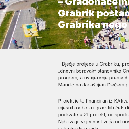
– Gradonačelni
Grabrik posta
Grabrika nego 
– Dječje proljeće u Grabriku, pro
„dnevni boravak“ stanovnika Gra
program, a usmjerenje prema dr
Mandić na današnjem Dječjem pr
Projekt je to financiran iz KAkv
mjesnih odbora i gradskih četvr
podržali su 21 projekt, od sports
Njihova je vrijednost veća od n
volonterskog rada.