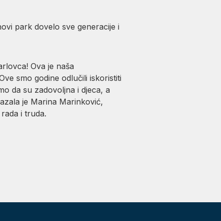
novi park dovelo sve generacije i
Karlovca! Ova je naša
ve smo godine odlučili iskoristiti
emo da su zadovoljna i djeca, a
kazala je Marina Marinković,
rada i truda.