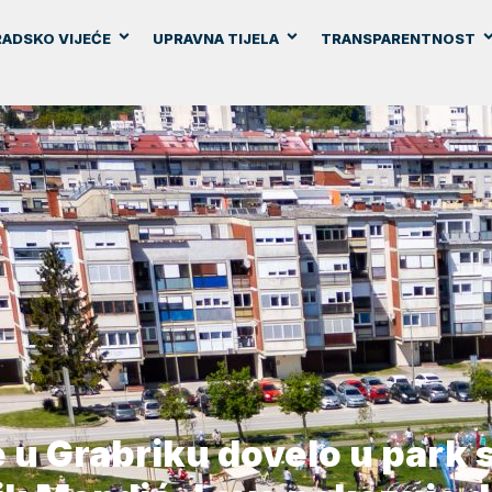
ADSKO VIJEĆE
UPRAVNA TIJELA
TRANSPARENTNOST
e u Grabriku dovelo u park 