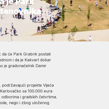
a je Park
stanovnika
: da će Park Grabrik postati
jednom i da je Kakvart dobar
o je gradonačelnik Damir
, podržavajući projekte Vijeća
m Karlovačko sa 100.000 eura
m odborima i gradskih četvrtima.
vode, nego i zbog uloženog