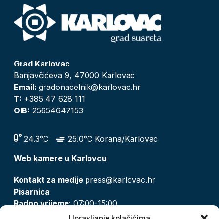
Grad Karlovac
Banjavčićeva 9, 47000 Karlovac
Email:
gradonacelnik@karlovac.hr
T:
+385 47 628 111
OIB:
25654647153
24.3°C
25.0°C Korana/Karlovac
Web kamere u Karlovcu
Kontakt za medije
press@karlovac.hr
Pisarnica
Radno vrijeme
: 07:00-15:00
Email:
pisarnica@karlovac.hr
Upravljanje kolačićima