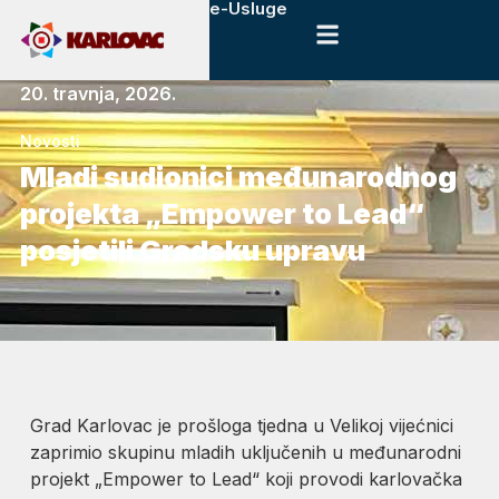
e-Usluge
20. travnja, 2026.
Novosti
Mladi sudionici međunarodnog
projekta „Empower to Lead“
posjetili Gradsku upravu
Grad Karlovac je prošloga tjedna u Velikoj vijećnici
zaprimio skupinu mladih uključenih u međunarodni
projekt „Empower to Lead“ koji provodi karlovačka