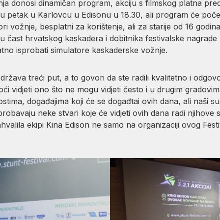
avnja donosi dinamičan program, akciju s filmskog platna pr
u petak u Karlovcu u Edisonu u 18.30, ali program će početi 
ri vožnje, besplatni za korištenje, ali za starije od 16 godina
 u čast hrvatskog kaskadera i dobitnika festivalske nagrade 
latno isprobati simulatore kaskaderske vožnje.
ržava treći put, a to govori da ste radili kvalitetno i odgo
oći vidjeti ono što ne mogu vidjeti često i u drugim gradov
nostima, događajima koji će se događtai ovih dana, ali naši 
obavaju neke stvari koje će vidjeti ovih dana radi njihove s
hvalila ekipi Kina Edison ne samo na organizaciji ovog Fes