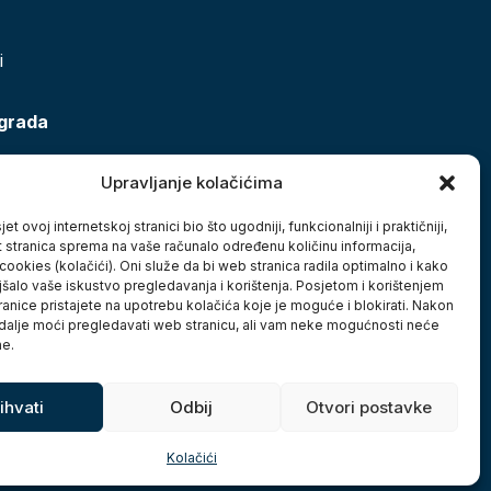
i
 grada
Upravljanje kolačićima
et ovoj internetskoj stranici bio što ugodniji, funkcionalniji i praktičniji,
t stranica sprema na vaše računalo određenu količinu informacija,
cookies (kolačići). Oni služe da bi web stranica radila optimalno i kako
jšalo vaše iskustvo pregledavanja i korištenja. Posjetom i korištenjem
anice pristajete na upotrebu kolačića koje je moguće i blokirati. Nakon
 dalje moći pregledavati web stranicu, ali vam neke mogućnosti neće
ne.
ihvati
Odbij
Otvori postavke
Kolačići