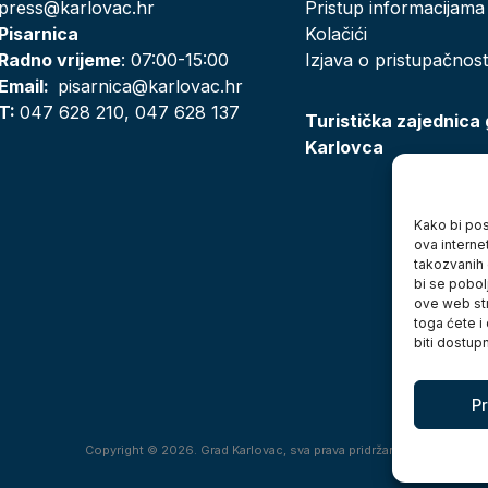
press@karlovac.hr
Pristup informacijama
Pisarnica
Kolačići
Radno vrijeme
: 07:00-15:00
Izjava o pristupačnost
Email:
pisarnica@karlovac.hr
T:
047 628 210, 047 628 137
Turistička zajednica
Karlovca
Kako bi posj
ova interne
takozvanih 
bi se pobol
ove web str
toga ćete i
biti dostup
Pr
Copyright © 2026. Grad Karlovac, sva prava pridržana