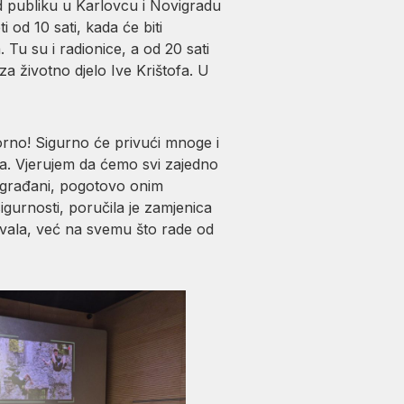
ed publiku u Karlovcu i Novigradu
od 10 sati, kada će biti
. Tu su i radionice, a od 20 sati
za životno djelo Ive Krištofa. U
vorno! Sigurno će privući mnoge i
ima. Vjerujem da ćemo svi zajedno
sugrađani, pogotovo onim
igurnosti, poručila je zamjenica
tivala, već na svemu što rade od