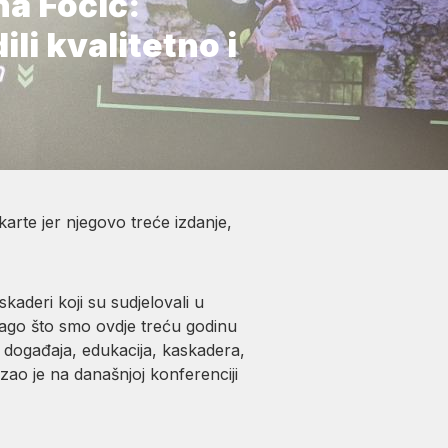
a Fočić:
ili kvalitetno i
arte jer njegovo treće izdanje,
kaderi koji su sudjelovali u
drago što smo ovdje treću godinu
ih događaja, edukacija, kaskadera,
zao je na današnjoj konferenciji