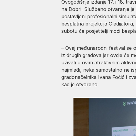
Ovogodišnje izdanje 17. i 18. tr
na Dobri. Službeno otvaranje je 
postavljeni profesionalni simulato
besplatna projekcija Gladijatora,
subotu će posjetitelji moći besp
– Ovaj međunarodni festival se od
iz drugih gradova jer ovdje će m
uživati u ovim atraktivnim aktiv
najmlađi, neka samostalno ne ispr
gradonačelnika Ivana Fočić i zva
kad je otvoreno.