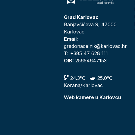
Grad Karlovac
Banjavčićeva 9, 47000
Karlovac
Email:
gradonacelnik@karlovac.hr
T:
+385 47 628 111
OIB:
25654647153
24.3°C
25.0°C
Korana/Karlovac
Web kamere u Karlovcu