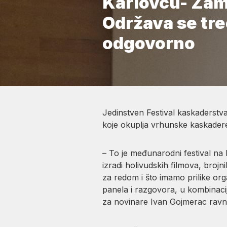
Karlovcu- Zam
Održava se treć
odgovorno
Jedinstven Festival kaskaderstva
koje okuplja vrhunske kaskadere i
– To je međunarodni festival na 
izradi holivudskih filmova, brojn
za redom i što imamo prilike orga
panela i razgovora, u kombinacij
za novinare Ivan Gojmerac ravnat