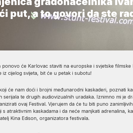
jenica gradonačelnika Ivan
i put, a to govori da ste rad
 ponovo će Karlovac staviti na europske i svjetske filmske k
z cijelog svijeta, bit će u petak i subotu!
koji će nam doći i brojni međunarodni kaskaderi, poznati kas
ih serijala te drugih audiovizualnih uradaka. Iznimno mi je 
nizirati ovaj Festival. Vjerujem da će tu biti puno zanimljiv
i s atraktivnim kaskadama i da neće manjkati adrenalina, ka
elj Kina Edison, organizatora festivala.