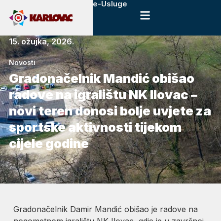
e-Usluge
15. ožujka, 2026.
Novosti
Gradonačelnik Mandić obišao
radove na igralištu NK Ilovac –
novi teren donosi bolje uvjete za
sportske aktivnosti tijekom
cijele godine
Gradonačelnik Damir Mandić obišao je radove na
nogometnom igralištu NK Ilovac, gdje je u završnoj