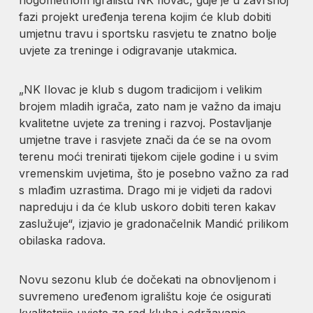
fazi projekt uređenja terena kojim će klub dobiti
umjetnu travu i sportsku rasvjetu te znatno bolje
uvjete za treninge i odigravanje utakmica.
„NK Ilovac je klub s dugom tradicijom i velikim
brojem mladih igrača, zato nam je važno da imaju
kvalitetne uvjete za trening i razvoj. Postavljanje
umjetne trave i rasvjete znači da će se na ovom
terenu moći trenirati tijekom cijele godine i u svim
vremenskim uvjetima, što je posebno važno za rad
s mlađim uzrastima. Drago mi je vidjeti da radovi
napreduju i da će klub uskoro dobiti teren kakav
zaslužuje“, izjavio je gradonačelnik Mandić prilikom
obilaska radova.
Novu sezonu klub će dočekati na obnovljenom i
suvremeno uređenom igralištu koje će osigurati
kvalitetnije uvjete za rad kluba i održavanje