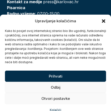
Kontakt za medije
press@karlovac.hr
Pisarnica
Radno vrijeme
: 07:00-15:00
Email:
pisarnica@karlovac.hr
Upravljanje kolačićima
T:
047 628 210, 047 628 137
Kako bi posjet ovoj internetskoj stranici bio što ugodniji, funkcionalniji
i praktičniji, ova internet stranica sprema na vaše računalo određenu
količinu informacija, takozvanih cookies (kolačići). Oni služe da bi
Zaštita osobnih podataka
web stranica radila optimalno i kako bi se poboljšalo vaše iskustvo
pregledavanja i korištenja. Posjetom i korištenjem ove web stranice
Pristup informacijama
pristajete na upotrebu kolačića koje je moguće i blokirati. Nakon toga
Kolačići
ćete i dalje moći pregledavati web stranicu, ali vam neke mogućnosti
Izjava o pristupačnosti
neće biti dostupne.
Turistička zajednica grada Karlovca
Prihvati
Odbij
Otvori postavke
Copyright © 2026. Grad Karlovac, sva prava pridržana
Kolačići