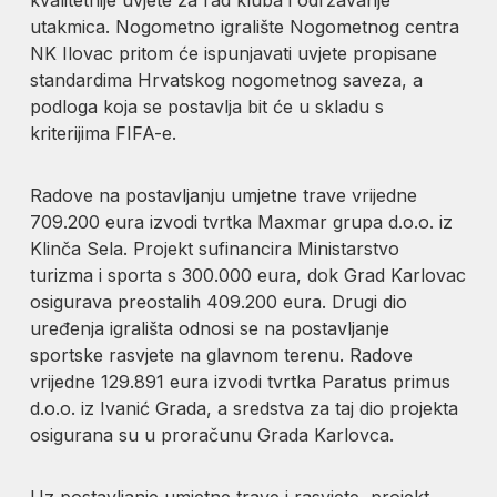
utakmica. Nogometno igralište Nogometnog centra
NK Ilovac pritom će ispunjavati uvjete propisane
standardima Hrvatskog nogometnog saveza, a
podloga koja se postavlja bit će u skladu s
kriterijima FIFA-e.
Radove na postavljanju umjetne trave vrijedne
709.200 eura izvodi tvrtka Maxmar grupa d.o.o. iz
Klinča Sela. Projekt sufinancira Ministarstvo
turizma i sporta s 300.000 eura, dok Grad Karlovac
osigurava preostalih 409.200 eura. Drugi dio
uređenja igrališta odnosi se na postavljanje
sportske rasvjete na glavnom terenu. Radove
vrijedne 129.891 eura izvodi tvrtka Paratus primus
d.o.o. iz Ivanić Grada, a sredstva za taj dio projekta
osigurana su u proračunu Grada Karlovca.
Uz postavljanje umjetne trave i rasvjete, projekt