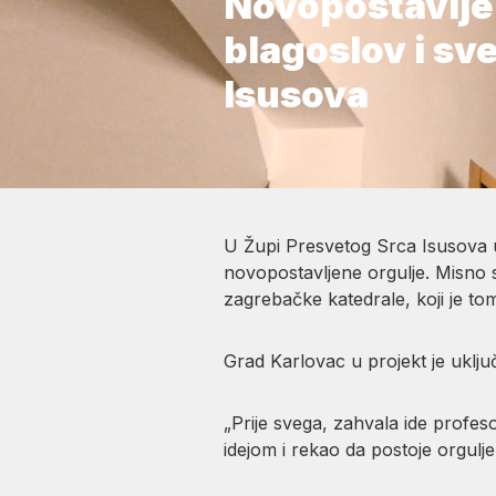
Novopostavljen
blagoslov i sv
Isusova
U Župi Presvetog Srca Isusova u 
novopostavljene orgulje. Misno 
zagrebačke katedrale, koji je to
Grad Karlovac u projekt je uklju
„Prije svega, zahvala ide profeso
idejom i rekao da postoje orgulje