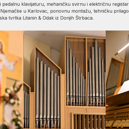
i pedalnu klavijaturu, mehaničku svirnu i električnu regist
 Njemačke u Karlovac, ponovnu montažu, tehničku prilagod
rska tvrtka Litanin & Odak iz Donjih Štrbaca.