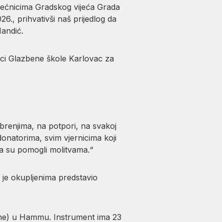
ijećnicima Gradskog vijeća Grada
6., prihvativši naš prijedlog da
Mandić.
nici Glazbene škole Karlovac za
brenjima, na potpori, na svakoj
onatorima, svim vjernicima koji
o da su pomogli molitvama.“
i je okupljenima predstavio
rche) u Hammu. Instrument ima 23