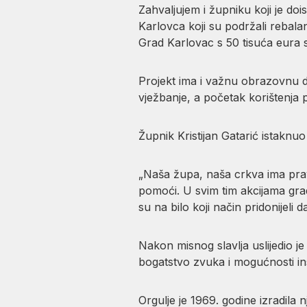
Zahvaljujem i župniku koji je d
Karlovca koji su podržali rebala
Grad Karlovac s 50 tisuća eura s
Projekt ima i važnu obrazovnu dim
vježbanje, a početak korištenja 
Župnik Kristijan Gatarić istaknu
„Naša župa, naša crkva ima prav
pomoći. U svim tim akcijama grad
su na bilo koji način pridonijeli 
Nakon misnog slavlja uslijedio je
bogatstvo zvuka i mogućnosti i
Orgulje je 1969. godine izradil