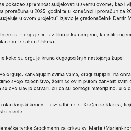
oista pokazao spremnost sudjelovati u svemu ovome, kao i v
ns proračuna u 2025. godini te u konačnici i proračun za 202
udjeluje u ovom projektu“, izjavio je gradonačelnik Damir 
enziju – orgulje će, uz liturgijsku namjenu, koristiti i uče
planiran je nakon Uskrsa.
o je kako su orgulje kruna dugogodišnjih nastojanja župe:
e orgulje. Zahvaljujem svima vama, dragi župljani, na ohra
imo svoje zajedništvo, želim se ovim putem zahvaliti svim d
da se ovo slavlje ostvari, bili da su pomogli materijalno, bil
 kolaudacijski koncert u izvedbi mr. o. Krešimira Klarića, koj
nstrumenta.
a njemačka tvrtka Stockmann za crkvu sv. Marije (Marienki