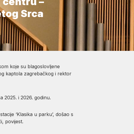
 centru –
etog Srca
ekom koje su blagoslovljene
og kaptola zagrebačkog i rektor
a 2025. i 2026. godinu.
stacije ‘Klasika u parku’, došao s
, povijest.