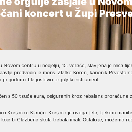
e orgulje zasjale u Novom
ečani koncert u Župi Presv
Novom centru u nedjelju, 15. veljače, slavljena je misa tij
slavlje predvodio je mons. Zlatko Koren, kanonik Prvostoln
m prigodom i blagoslovio orguljski instrument.
čen s 50 tisuća eura, osiguranih kroz rebalans proračuna z
ru Krešimiru Klariću. Krešimir je ovoga ljeta, tijekom manife
 koje bi Glazbena škola trebala imati. Ostalo je, možemo reći