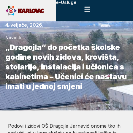
e-Usluge
4. veljače, 2026.
Novosti
„Dragojla“ do početka školske
godine novih zidova, krovišta,
stolarije, instalacija i učionica s
kabinetima – Učenici će nastavu
imati u jednoj smjeni
Podovi i zidovi OŠ Dragojle Jarnević onome tko ih
sad vidi, ni u kom slučaju ne bi pokazali koliko je