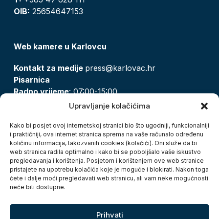
OIB:
25654647153
Web kamere u Karlovcu
Kontakt za medije
press@karlovac.hr
Pisarnica
Radno vrijeme
: 07:00-15:00
Email:
pisarnica@karlovac.hr
Upravljanje kolačićima
T:
047 628 210, 047 628 137
Kako bi posjet ovoj internetskoj stranici bio što ugodniji, funkcionalniji
i praktičniji, ova internet stranica sprema na vaše računalo određenu
količinu informacija, takozvanih cookies (kolačići). Oni služe da bi
Zaštita osobnih podataka
web stranica radila optimalno i kako bi se poboljšalo vaše iskustvo
pregledavanja i korištenja. Posjetom i korištenjem ove web stranice
Pristup informacijama
pristajete na upotrebu kolačića koje je moguće i blokirati. Nakon toga
Kolačići
ćete i dalje moći pregledavati web stranicu, ali vam neke mogućnosti
Izjava o pristupačnosti
neće biti dostupne.
Turistička zajednica grada Karlovca
Prihvati